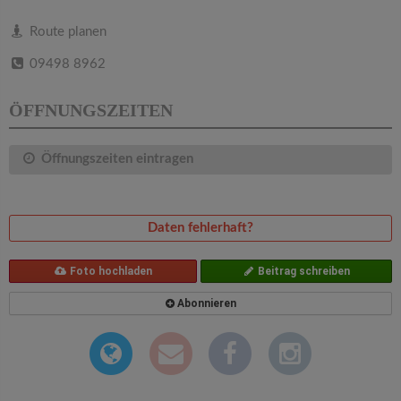
v
Route planen
i
09498 8962
g
ÖFFNUNGSZEITEN
a
Öffnungszeiten eintragen
t
Daten fehlerhaft?
i
Foto hochladen
Beitrag schreiben
o
Abonnieren
n