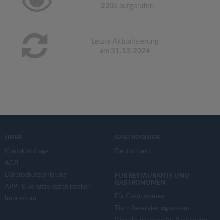
220
x aufgerufen
Letzte Aktualisierung
am
31.12.2024
ÜBER
GASTROGUIDE
Kontaktanfrage
Deutschland
AGB
Datenschutzerklärung
FÜR RESTAURANTS UND
GASTRONOMEN
APP- & Benutzerdaten löschen
Für Gastronomen
Impressum
Tisch Reservierungsystem