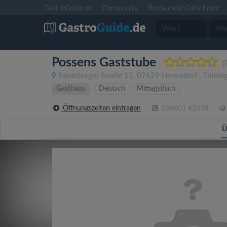
GastroGuide.de
Community
Restaurant-Gutscheine
Possens Gaststube
(
Naumburger Straße 15
,
07629
Hermsdorf
,
Thürin
Gasthaus
Deutsch
Mittagstisch
Öffnungszeiten eintragen
036601 43578
Ü