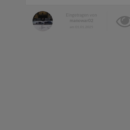
Eingetragen von
manowar02
am 01.01.2025