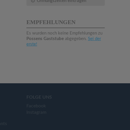
Öffnungszeiten eintragen
EMPFEHLUNGEN
Es wurden noch keine Empfehlungen zu
Possens Gaststube
abgegeben.
Sei der
erste!
FOLGE UNS
Facebook
Instagram
ants