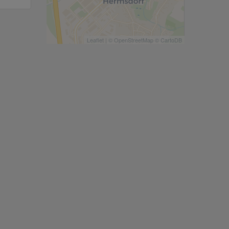
Leaflet
| ©
OpenStreetMap
©
CartoDB