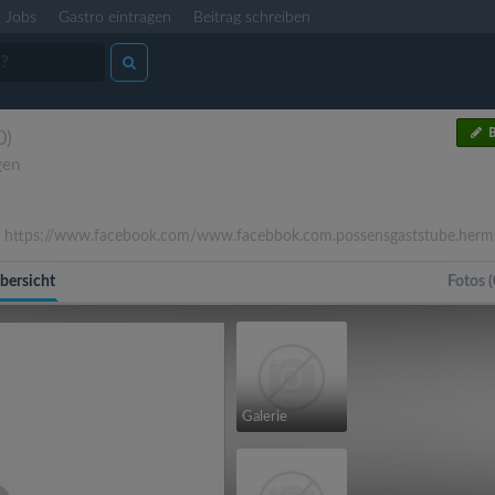
Jobs
Gastro eintragen
Beitrag schreiben
B
0)
gen
https://www.facebook.com/www.facebbok.com.possensgaststube.herms
bersicht
Fotos (
Galerie