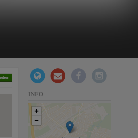
eiben
INFO
+
−