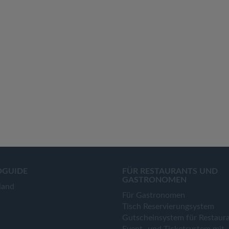
OGUIDE
FÜR RESTAURANTS UND
GASTRONOMEN
land
Für Gastronomen
Tisch Reservierungsystem
Gutscheinsystem für Restaur