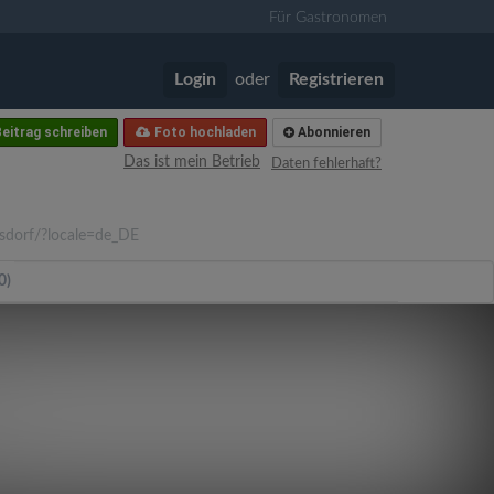
Für Gastronomen
Login
oder
Registrieren
eitrag schreiben
Foto hochladen
Abonnieren
Das ist mein Betrieb
Daten fehlerhaft?
dorf/?locale=de_DE
0)