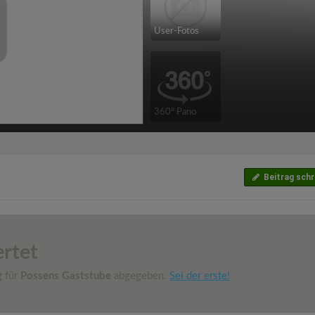
User-Fotos
360° Pano
Beitrag schr
rtet
g für
Possens Gaststube
abgegeben.
Sei der erste!