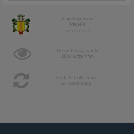
Eingetragen von
Maja88
am 17.01.2025
Dieser Eintrag wurde
283
x aufgerufen
Letzte Aktualisierung
am
18.01.2025