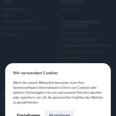
ÜBER
GASTROGUIDE
Kontaktanfrage
Deutschland
AGB
Datenschutzerklärung
FÜR RESTAURANTS UND
GASTRONOMEN
APP- & Benutzerdaten löschen
Für Gastronomen
Impressum
Tisch Reservierungsystem
Gutscheinsystem für Restaurants
Event- und Ticketsystem mit
Ticketverkauf
Bestellsystem Lieferung und
TakeAway
Wir verwenden Cookies
Webseiten für Restaurant
Eigene App für Restaurant
Wenn Sie unsere Webseiten besuchen, kann Ihre
Systemsoftware Informationen in Form von Cookies oder
anderen Technologien von uns und unseren Partnern abrufen
FOLGE UNS
oder speichern, um z.B. die gewünschte Funktion der Website
Facebook
zu gewährleisten.
Instagram
Einstellungen
Akzeptieren