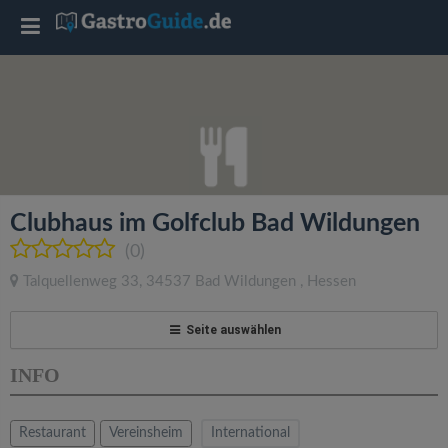
T
o
g
g
Clubhaus im Golfclub Bad Wildungen
l
(0)
Talquellenweg 33
,
34537
Bad Wildungen
,
Hessen
e
Seite auswählen
n
INFO
a
Restaurant
Vereinsheim
International