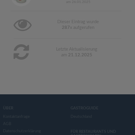
am 26.01.2025
Dieser Eintrag wurde
287
x aufgerufen
Letzte Aktualisierung
am
21.12.2025
ÜBER
GASTROGUIDE
Kontaktanfrage
Deutschland
AGB
Datenschutzerklärung
FÜR RESTAURANTS UND