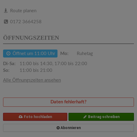
v
Route planen
i
0172 3664258
g
ÖFFNUNGSZEITEN
a
Öffnet um 11:00 Uhr
Mo:
Ruhetag
Di-Sa:
11:00 bis 14:30, 17:00 bis 22:00
t
So:
11:00 bis 21:00
Alle Öffnungszeiten ansehen
i
o
Daten fehlerhaft?
n
Foto hochladen
Beitrag schreiben
Abonnieren