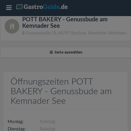
T
POTT BAKERY - Genussbude am
o
Kemnader See
Oveneystraße 59,,44797 Bochum, Nordrhein-Westfalen
g
Seite auswählen
g
l
Öffnungszeiten POTT
e
BAKERY - Genussbude am
Kemnader See
n
a
Montag:
Ruhetag
Dienstag:
Ruhetag