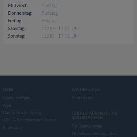
v
Mittwoch:
Ruhetag
Donnerstag:
Ruhetag
i
Freitag:
Ruhetag
Samstag:
11:00 - 17:00 Uhr
g
Sonntag:
11:00 - 17:00 Uhr
a
t
i
ÜBER
GASTROGUIDE
o
Kontaktanfrage
Deutschland
AGB
Datenschutzerklärung
n
FÜR RESTAURANTS UND
GASTRONOMEN
APP- & Benutzerdaten löschen
Für Gastronomen
Impressum
Tisch Reservierungsystem