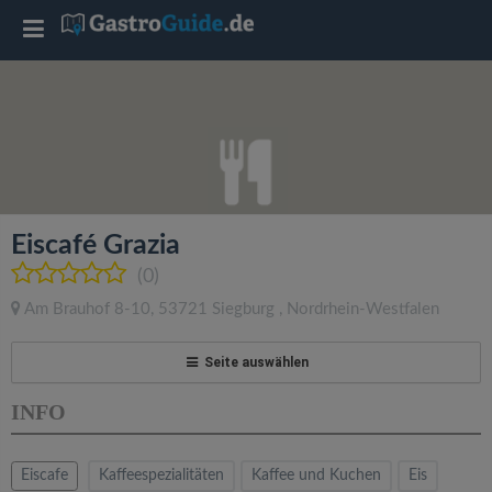
T
o
g
g
Eiscafé Grazia
l
(0)
Am Brauhof 8-10
,
53721
Siegburg
,
Nordrhein-Westfalen
e
Seite auswählen
n
INFO
a
Eiscafe
Kaffeespezialitäten
Kaffee und Kuchen
Eis