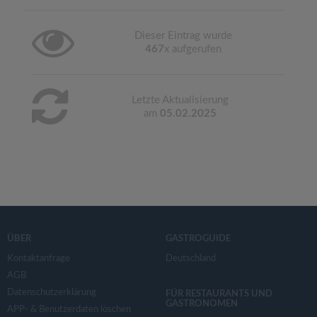
Dieser Eintrag wurde
467
x aufgerufen
Letzte Aktualisierung
am
05.02.2025
ÜBER
GASTROGUIDE
Kontaktanfrage
Deutschland
AGB
Datenschutzerklärung
FÜR RESTAURANTS UND
GASTRONOMEN
APP- & Benutzerdaten löschen