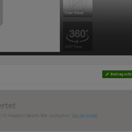
User-Fotos
360° Pano
Beitrag schr
rtet
g für
Happy’s Sports Bar
abgegeben.
Sei der erste!