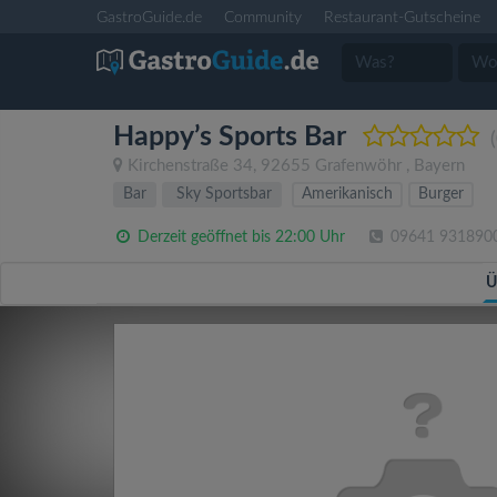
GastroGuide.de
Community
Restaurant-Gutscheine
Happy’s Sports Bar
Kirchenstraße 34
,
92655
Grafenwöhr
,
Bayern
Bar
Sky Sportsbar
Amerikanisch
Burger
Derzeit geöffnet bis 22:00 Uhr
09641 931890
Ü