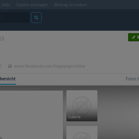
Jobs
Gastro eintragen
Beitrag schreiben
B
(0)
0
www.facebook.com/happyssportsbar
bersicht
Fotos (
Galerie