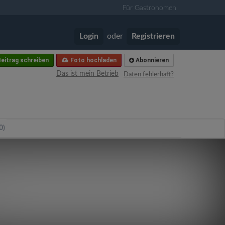
Für Gastronomen
Login
oder
Registrieren
eitrag schreiben
Foto hochladen
Abonnieren
Das ist mein Betrieb
Daten fehlerhaft?
0)