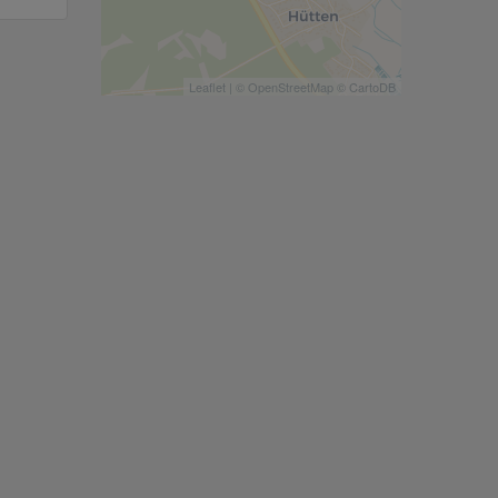
Leaflet
| ©
OpenStreetMap
©
CartoDB