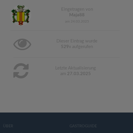
Eingetragen von
Maja88
am 24.03.2025
Dieser Eintrag wurde
529
x aufgerufen
Letzte Aktualisierung
am
27.03.2025
ÜBER
GASTROGUIDE