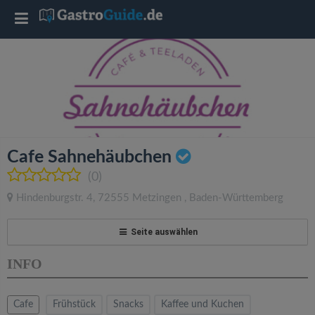
T
o
g
g
Cafe Sahnehäubchen
l
(0)
Hindenburgstr. 4
,
72555
Metzingen
,
Baden-Württemberg
e
Seite auswählen
n
INFO
a
Cafe
Frühstück
Snacks
Kaffee und Kuchen