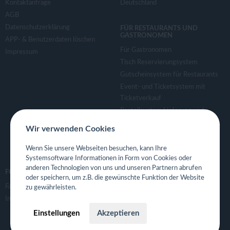
Kontaktanfrage
Deutschland
AGB
Datenschutzerklärung
FÜR RESTAURANTS UND
GASTRONOMEN
APP- & Benutzerdaten löschen
Für Gastronomen
Impressum
Tisch Reservierungsystem
Gutscheinsystem für Restaurants
Event- und Ticketsystem mit
Ticketverkauf
Bestellsystem Lieferung und
TakeAway
Wir verwenden Cookies
Webseiten für Restaurant
Eigene App für Restaurant
Wenn Sie unsere Webseiten besuchen, kann Ihre
Systemsoftware Informationen in Form von Cookies oder
anderen Technologien von uns und unseren Partnern abrufen
FOLGE UNS
oder speichern, um z.B. die gewünschte Funktion der Website
Facebook
zu gewährleisten.
Instagram
Einstellungen
Akzeptieren