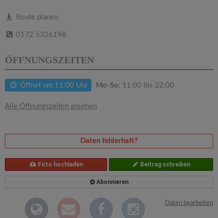
v
Route planen
i
0172 5326198
g
ÖFFNUNGSZEITEN
a
Öffnet um 11:00 Uhr
Mo-So:
11:00 bis 22:00
t
Alle Öffnungszeiten ansehen
i
Daten fehlerhaft?
o
Foto hochladen
Beitrag schreiben
n
Abonnieren
Daten bearbeiten