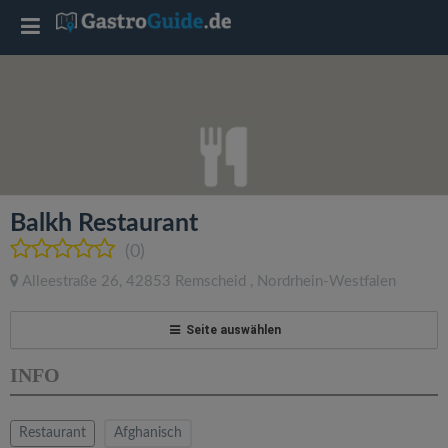
T
o
g
g
Balkh Restaurant
l
(0)
Alleestraße 26
,
42853
Remscheid
,
Nordrhein-Westfalen
e
Seite auswählen
n
INFO
a
Restaurant
Afghanisch