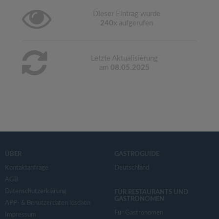
Dieser Eintrag wurde
240
x aufgerufen
Letzte Aktualisierung
am
08.05.2025
ÜBER
GASTROGUIDE
Kontaktanfrage
Deutschland
AGB
Datenschutzerklärung
FÜR RESTAURANTS UND
GASTRONOMEN
APP- & Benutzerdaten löschen
Für Gastronomen
Impressum