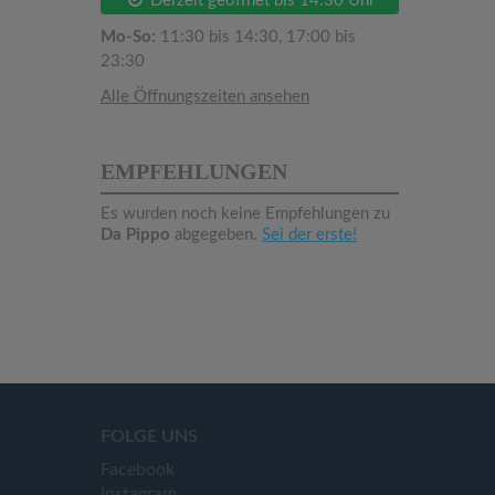
Derzeit geöffnet bis 14:30 Uhr
Mo-So:
11:30 bis 14:30, 17:00 bis
23:30
Alle Öffnungszeiten ansehen
EMPFEHLUNGEN
Es wurden noch keine Empfehlungen zu
Da Pippo
abgegeben.
Sei der erste!
FOLGE UNS
Facebook
Instagram