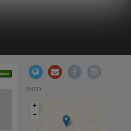
eiben
INFO
+
−