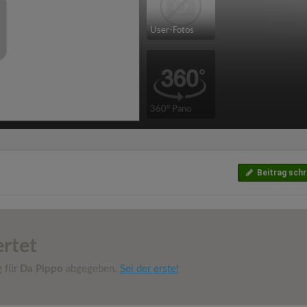
User-Fotos
360° Pano
Beitrag schr
rtet
g für
Da Pippo
abgegeben.
Sei der erste!