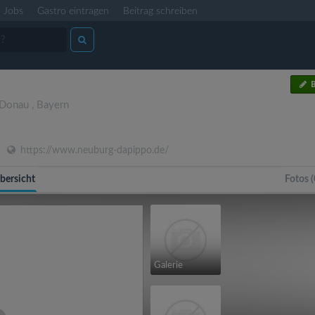
Jobs
Gastro eintragen
Beitrag schreiben
B
 Donau
,
Bayern
https://www.neuburg-dapippo.de/
bersicht
Fotos (
Galerie