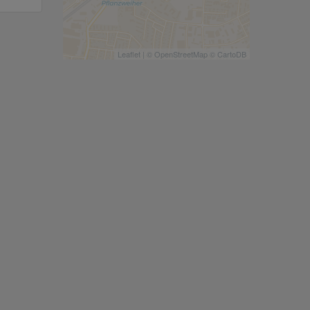
Leaflet
| ©
OpenStreetMap
©
CartoDB