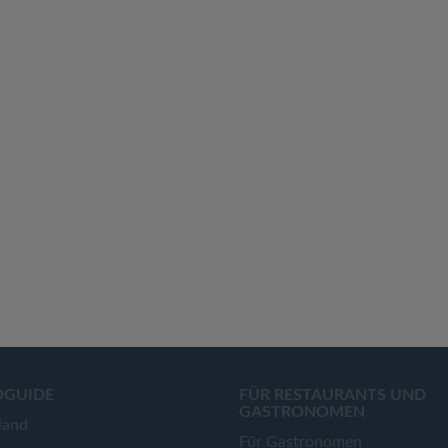
OGUIDE
FÜR RESTAURANTS UND
GASTRONOMEN
land
Für Gastronomen