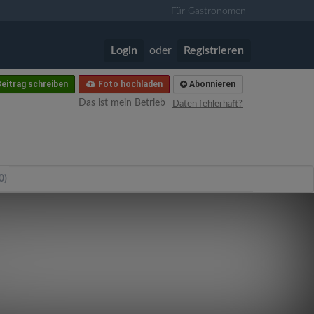
Für Gastronomen
Login
oder
Registrieren
eitrag schreiben
Foto hochladen
Abonnieren
Das ist mein Betrieb
Daten fehlerhaft?
0)