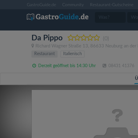
GastroGuide.de
Community
Restaurant-Gutscheine
Da Pippo
(0)
Richard Wagner Straße 13
,
86633
Neuburg an der
Restaurant
Italienisch
Derzeit geöffnet bis 14:30 Uhr
08431 41376
Ü