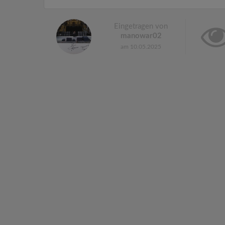
Eingetragen von
manowar02
am 10.05.2025