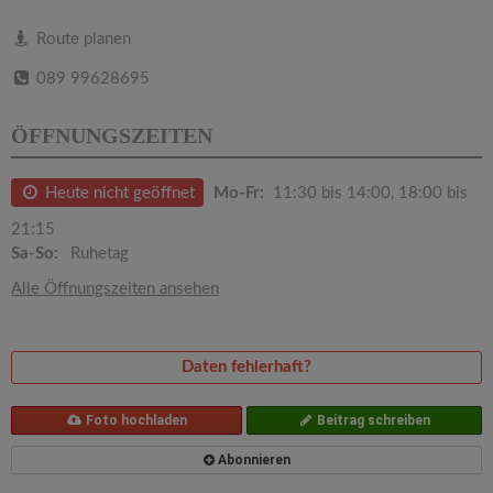
v
Route planen
i
089 99628695
g
ÖFFNUNGSZEITEN
a
Heute nicht geöffnet
Mo-Fr:
11:30 bis 14:00, 18:00 bis
21:15
t
Sa-So:
Ruhetag
Alle Öffnungszeiten ansehen
i
o
Daten fehlerhaft?
n
Foto hochladen
Beitrag schreiben
Abonnieren