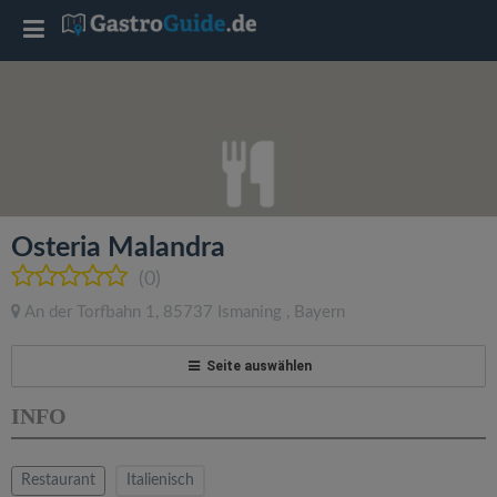
T
o
g
g
Osteria Malandra
l
(0)
An der Torfbahn 1
,
85737
Ismaning
,
Bayern
e
Seite auswählen
n
INFO
a
Restaurant
Italienisch