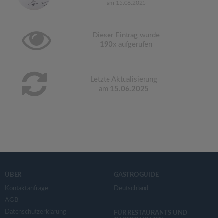
am 15.06.2025
Dieser Eintrag wurde
190
x aufgerufen
Letzte Aktualisierung
am
15.06.2025
ÜBER
GASTROGUIDE
Kontaktanfrage
Deutschland
AGB
Datenschutzerklärung
FÜR RESTAURANTS UND