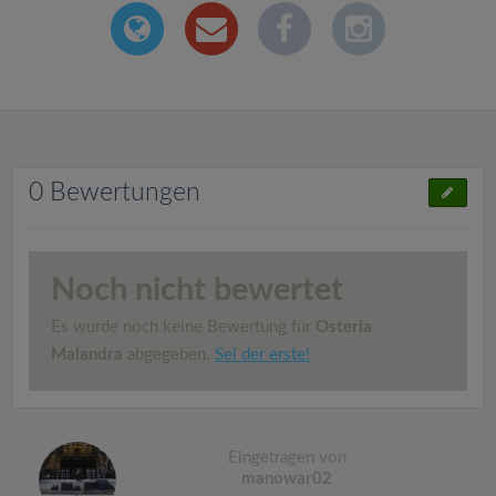
0 Bewertungen
Noch nicht bewertet
Es wurde noch keine Bewertung für
Osteria
Malandra
abgegeben.
Sei der erste!
Eingetragen von
manowar02