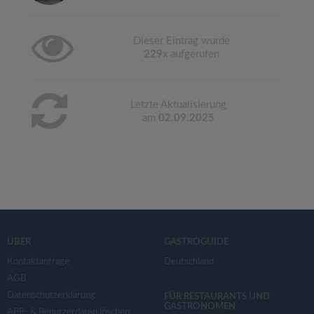
Dieser Eintrag wurde
229
x aufgerufen
Letzte Aktualisierung
am
02.09.2025
ÜBER
GASTROGUIDE
Kontaktanfrage
Deutschland
AGB
Datenschutzerklärung
FÜR RESTAURANTS UND
GASTRONOMEN
APP- & Benutzerdaten löschen