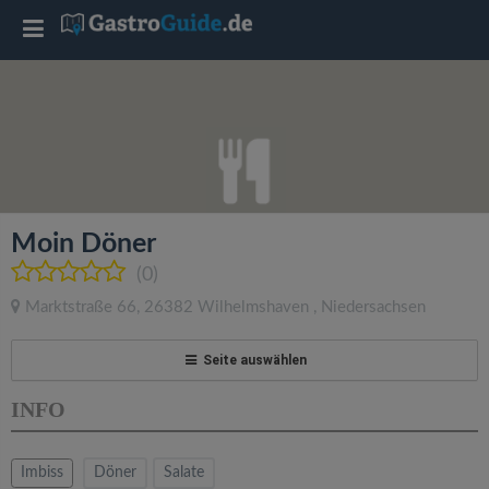
T
o
g
g
Moin Döner
l
(0)
Marktstraße 66
,
26382
Wilhelmshaven
,
Niedersachsen
e
Seite auswählen
n
INFO
a
Imbiss
Döner
Salate