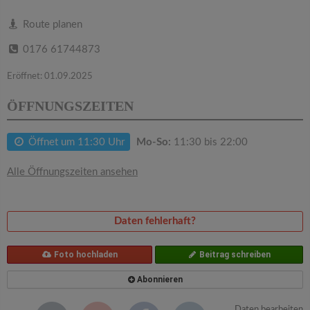
v
Route planen
i
0176 61744873
g
Eröffnet: 01.09.2025
ÖFFNUNGSZEITEN
a
Öffnet um 11:30 Uhr
Mo-So:
11:30 bis 22:00
t
Alle Öffnungszeiten ansehen
i
o
Daten fehlerhaft?
Foto hochladen
Beitrag schreiben
n
Abonnieren
Daten bearbeiten