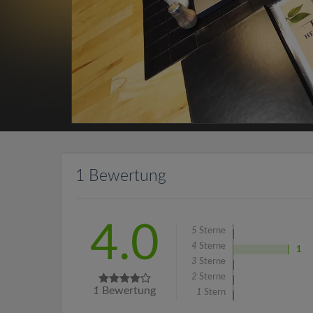
1 Bewertung
4.0
5
Sterne
4
Sterne
1
3
Sterne
2
Sterne
1
Bewertung
1
Stern