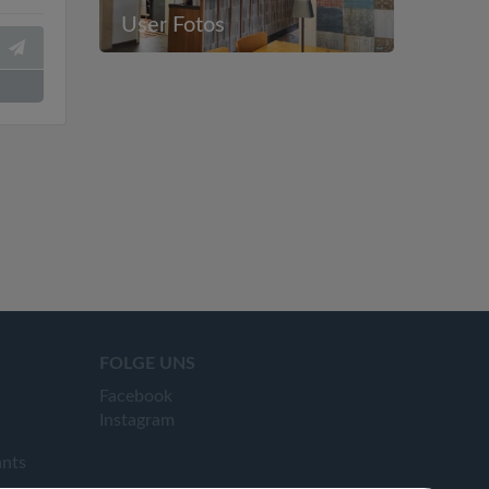
User Fotos
FOLGE UNS
Facebook
Instagram
ants