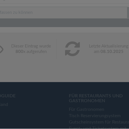
Dieser Eintrag wurde
Letzte Aktualisierung
800
x aufgerufen
am
08.10.2025
OGUIDE
FÜR RESTAURANTS UND
GASTRONOMEN
land
Für Gastronomen
Tisch Reservierungsystem
Gutscheinsystem für Restaur
Event- und Ticketsystem mit