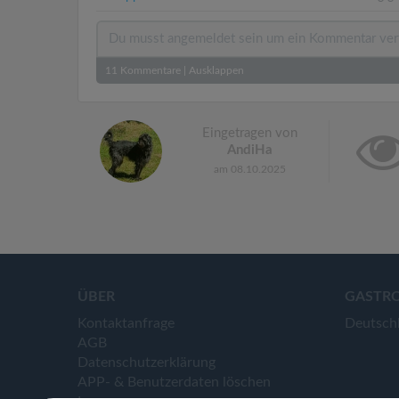
11
Kommentare
|
Ausklappen
Eingetragen von
AndiHa
am 08.10.2025
ÜBER
GASTR
Kontaktanfrage
Deutsch
AGB
Datenschutzerklärung
APP- & Benutzerdaten löschen