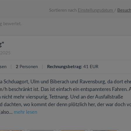
Sortieren nach
Einstellungsdatum
/
Besuc
g bewertet.
g"
.2025
sen
2
Personen
Rechnungsbetrag:
41 EUR
ia Schduagort, Ulm und Biberach und Ravensburg, da dort eh
/h beschränkt ist. Das ist einfach ein entspannteres Fahren. 
nicht mehr vierspurig, Tettnang. Und an der Ausfallstraße
nd dachten, wo kommt der denn plötzlich her, der war doch v
also...
mehr lesen