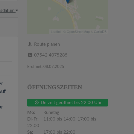
hsdatum
Leaflet
| ©
OpenStreetMap
©
CartoDB
Route planen
07542 4075285
Eröffnet: 08.07.2025
er
ÖFFNUNGSZEITEN
Auf
Derzeit geöffnet bis 22:00 Uhr
or
Mo:
Ruhetag
Di-Fr:
11:00 bis 14:00, 17:00 bis
22:00
Sa:
17:00 bis 22:00