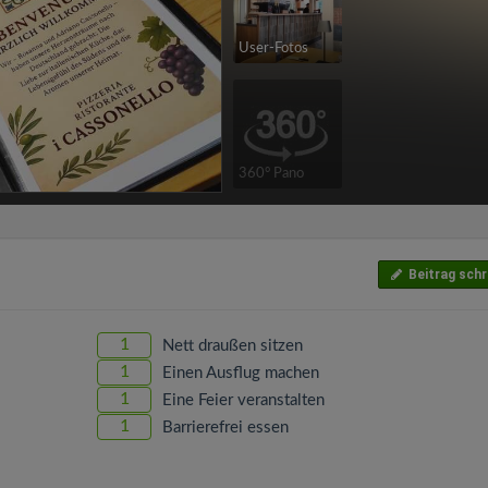
User-Fotos
360° Pano
Beitrag schr
1
Nett draußen sitzen
1
Einen Ausflug machen
1
Eine Feier veranstalten
1
Barrierefrei essen