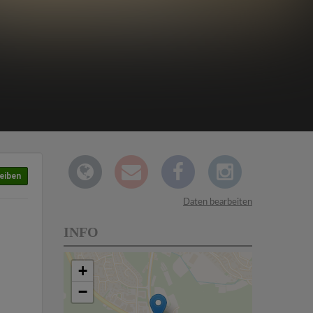
eiben
Daten bearbeiten
INFO
+
−