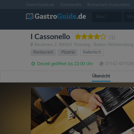
GastroGuide.de
Community
Restaurant-Gutscheine
I Cassonello
(1)
Reutenen 2
,
88069
Tettnang
,
Baden-Württemberg
Restaurant
Pizzeria
Italienisch
Derzeit geöffnet bis 22:00 Uhr
07542 407528
Übersicht