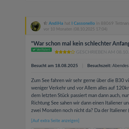
AndiHa
hat
I Cassonello
in 88069 Tettnan
vor 10 Monaten
(08.10.2025 17:04)
"War schon mal kein schlechter Anfan
Verifiziert
GESCHRIEBEN AM 08.10
Besucht am 18.08.2025
Besuchszeit:
Abendes
Zum See fahren wir sehr gerne über die B30 v
weniger Verkehr und vor Allem alles auf 120km
dem letzten Stück passiert man dann auch, nun 
Richtung See sahen wir dann einen Italiener u
zwei Monaten noch nicht da? Da der Italiener (
[Auf extra Seite anzeigen]