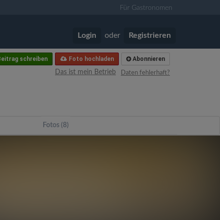
Für Gastronomen
Login
oder
Registrieren
eitrag schreiben
Foto hochladen
Abonnieren
Das ist mein Betrieb
Daten fehlerhaft?
Fotos (8)