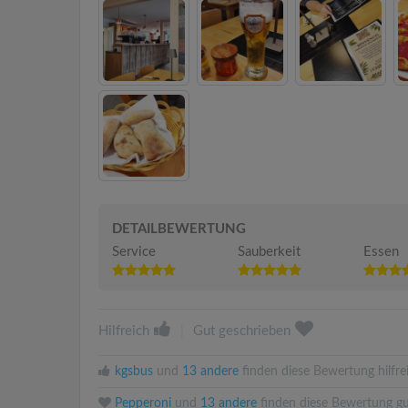
DETAILBEWERTUNG
Service
Sauberkeit
Essen
Hilfreich
|
Gut geschrieben
kgsbus
und
13 andere
finden diese Bewertung hilfre
Pepperoni
und
13 andere
finden diese Bewertung gu