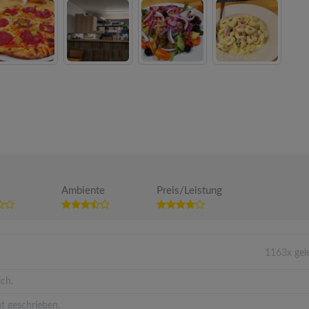
Ambiente
Preis/Leistung
1163x gel
ich.
t geschrieben.