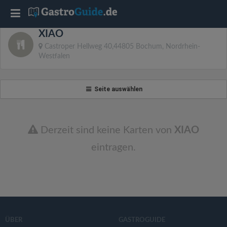
T
XIAO
o
Castroper Hellweg 40,44805 Bochum, Nordrhein-
Westfalen
g
Seite auswählen
g
l
Derzeit sind keine Karten von
XIAO
eintragen.
e
n
a
ÜBER
GASTROGUIDE