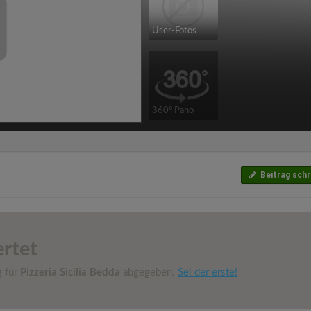
User-Fotos
360° Pano
Beitrag schr
rtet
g für
Pizzeria Sicilia Bedda
abgegeben.
Sei der erste!