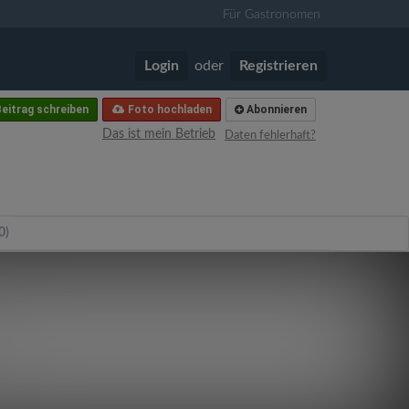
Für Gastronomen
Login
oder
Registrieren
eitrag schreiben
Foto hochladen
Abonnieren
Das ist mein Betrieb
Daten fehlerhaft?
0)