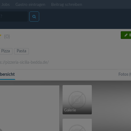
Jobs
Gastro eintragen
Beitrag schreiben
B
(0)
Pizza
Pasta
://pizzeria-sicilia-bedda.de/
bersicht
Fotos (
Galerie