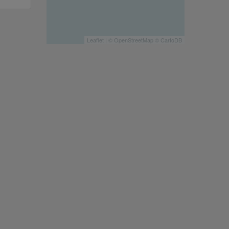
Leaflet
| ©
OpenStreetMap
©
CartoDB