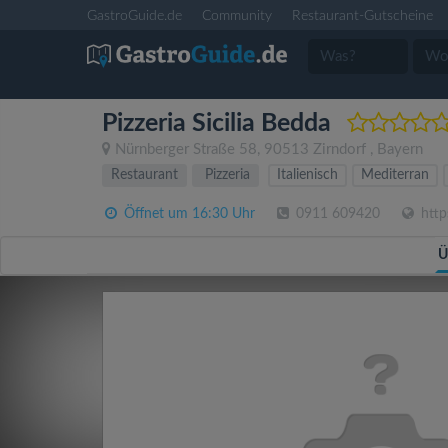
GastroGuide.de
Community
Restaurant-Gutscheine
Pizzeria Sicilia Bedda
Nürnberger Straße 58
,
90513
Zirndorf
,
Bayern
Restaurant
Pizzeria
Italienisch
Mediterran
Öffnet um 16:30 Uhr
0911 609420
https
Ü