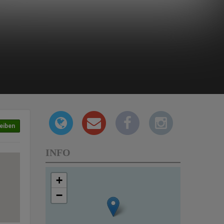
eiben
INFO
+
−