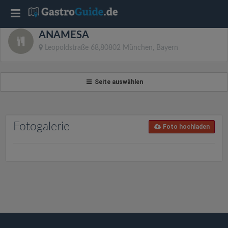
T
ANAMESA
o
Leopoldstraße 68,80802 München, Bayern
g
Seite auswählen
g
l
Fotogalerie
Foto hochladen
e
n
a