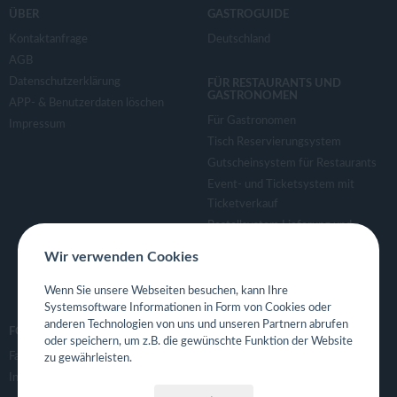
v
ÜBER
GASTROGUIDE
Kontaktanfrage
Deutschland
i
AGB
Datenschutzerklärung
FÜR RESTAURANTS UND
g
GASTRONOMEN
APP- & Benutzerdaten löschen
Für Gastronomen
Impressum
a
Tisch Reservierungsystem
Gutscheinsystem für Restaurants
Event- und Ticketsystem mit
t
Ticketverkauf
Bestellsystem Lieferung und
i
TakeAway
Wir verwenden Cookies
Webseiten für Restaurant
o
Eigene App für Restaurant
Wenn Sie unsere Webseiten besuchen, kann Ihre
Systemsoftware Informationen in Form von Cookies oder
anderen Technologien von uns und unseren Partnern abrufen
n
FOLGE UNS
oder speichern, um z.B. die gewünschte Funktion der Website
Facebook
zu gewährleisten.
Instagram