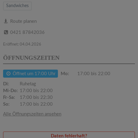
v
Sandwiches
i
Route planen
0421 87842036
g
Eröffnet: 04.04.2026
a
ÖFFNUNGSZEITEN
t
Öffnet um 17:00 Uhr
Mo:
17:00 bis 22:00
i
Di:
Ruhetag
Mi-Do:
17:00 bis 22:00
Fr-Sa:
17:00 bis 22:30
o
So:
17:00 bis 22:00
Alle Öffnungszeiten ansehen
n
Daten fehlerhaft?