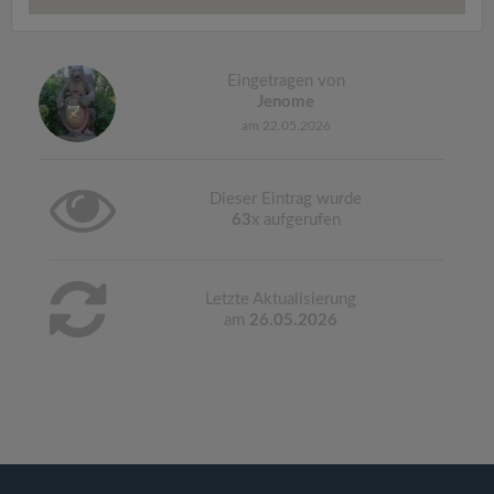
Eingetragen von
Jenome
am 22.05.2026
Dieser Eintrag wurde
63
x aufgerufen
Letzte Aktualisierung
am
26.05.2026