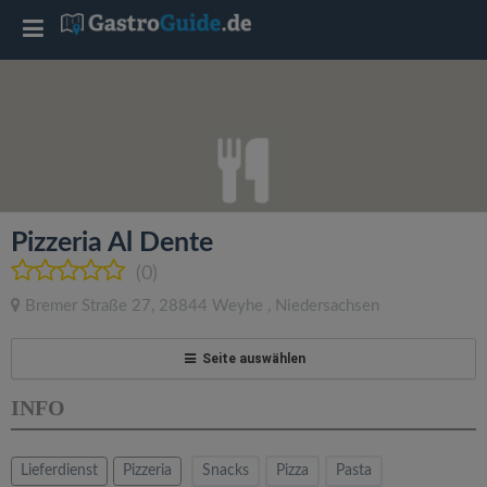
T
o
g
g
Pizzeria Al Dente
l
(0)
Bremer Straße 27
,
28844
Weyhe
,
Niedersachsen
e
Seite auswählen
n
INFO
a
Lieferdienst
Pizzeria
Snacks
Pizza
Pasta