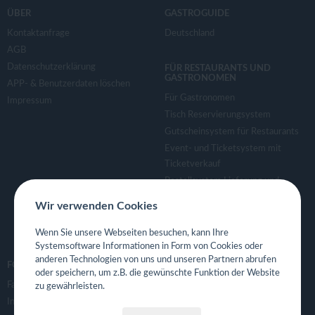
ÜBER
GASTROGUIDE
Kontaktanfrage
Deutschland
AGB
Datenschutzerklärung
FÜR RESTAURANTS UND
GASTRONOMEN
APP- & Benutzerdaten löschen
Für Gastronomen
Impressum
Tisch Reservierungsystem
Gutscheinsystem für Restaurants
Event- und Ticketsystem mit
Ticketverkauf
Bestellsystem Lieferung und
TakeAway
Wir verwenden Cookies
Webseiten für Restaurant
Eigene App für Restaurant
Wenn Sie unsere Webseiten besuchen, kann Ihre
Systemsoftware Informationen in Form von Cookies oder
anderen Technologien von uns und unseren Partnern abrufen
FOLGE UNS
oder speichern, um z.B. die gewünschte Funktion der Website
Facebook
zu gewährleisten.
Instagram