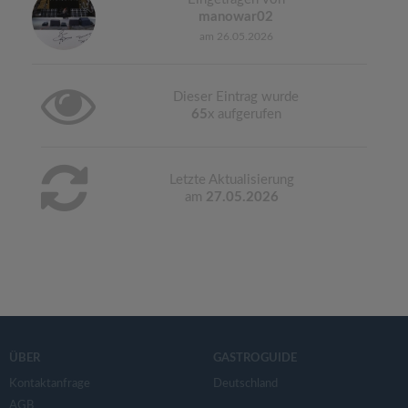
manowar02
am 26.05.2026
Dieser Eintrag wurde
65
x aufgerufen
Letzte Aktualisierung
am
27.05.2026
ÜBER
GASTROGUIDE
Kontaktanfrage
Deutschland
AGB