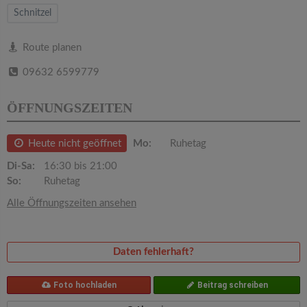
v
Schnitzel
i
Route planen
09632 6599779
g
ÖFFNUNGSZEITEN
a
Heute nicht geöffnet
Mo:
Ruhetag
t
Di-Sa:
16:30 bis 21:00
So:
Ruhetag
i
Alle Öffnungszeiten ansehen
o
Daten fehlerhaft?
n
Foto hochladen
Beitrag schreiben