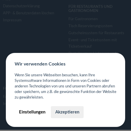
Datenschutzerklärung
FÜR RESTAURANTS UND
GASTRONOMEN
APP- & Benutzerdaten löschen
Für Gastronomen
Impressum
Tisch Reservierungsystem
Gutscheinsystem für Restaurants
Event- und Ticketsystem mit
Ticketverkauf
Bestellsystem Lieferung und
TakeAway
Wir verwenden Cookies
Webseiten für Restaurant
Eigene App für Restaurant
Wenn Sie unsere Webseiten besuchen, kann Ihre
Systemsoftware Informationen in Form von Cookies oder
anderen Technologien von uns und unseren Partnern abrufen
FOLGE UNS
oder speichern, um z.B. die gewünschte Funktion der Website
Facebook
zu gewährleisten.
Instagram
Einstellungen
Akzeptieren