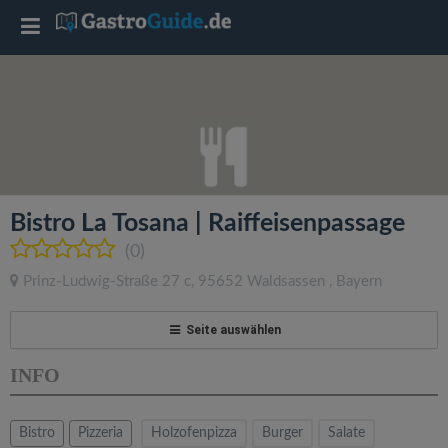
T
o
g
g
Bistro La Tosana | Raiffeisenpassage
l
(0)
Prinz-Ludwig-Straße 27 c
,
95652
Waldsassen
,
Bayern
e
Seite auswählen
n
INFO
a
Bistro
Pizzeria
Holzofenpizza
Burger
Salate