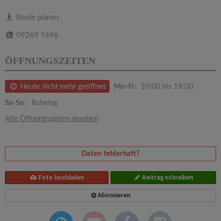
v
Route planen
i
09269 7696
g
ÖFFNUNGSZEITEN
a
Heute nicht mehr geöffnet
Mo-Fr:
10:00 bis 19:00
Sa-So:
Ruhetag
t
Alle Öffnungszeiten ansehen
i
Daten fehlerhaft?
o
Foto hochladen
Beitrag schreiben
n
Abonnieren