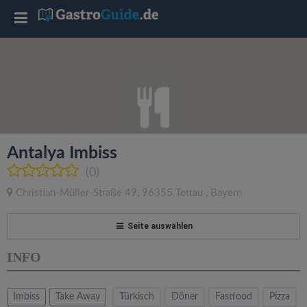
T
o
g
g
Antalya Imbiss
l
(0)
Christian-Müller-Straße 49
,
96355
Tettau
,
Bayern
e
Seite auswählen
n
INFO
a
Imbiss
Take Away
Türkisch
Döner
Fastfood
Pizza