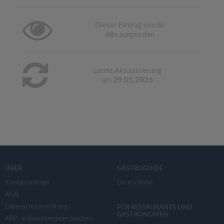
Dieser Eintrag wurde
48
x aufgerufen
Letzte Aktualisierung
am
29.05.2026
ÜBER
GASTROGUIDE
Kontaktanfrage
Deutschland
AGB
Datenschutzerklärung
FÜR RESTAURANTS UND
GASTRONOMEN
APP- & Benutzerdaten löschen