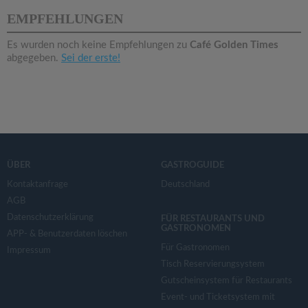
v
EMPFEHLUNGEN
i
Es wurden noch keine Empfehlungen zu
Café Golden Times
abgegeben.
Sei der erste!
g
a
t
ÜBER
GASTROGUIDE
i
Kontaktanfrage
Deutschland
AGB
Datenschutzerklärung
o
FÜR RESTAURANTS UND
GASTRONOMEN
APP- & Benutzerdaten löschen
Für Gastronomen
Impressum
n
Tisch Reservierungsystem
Gutscheinsystem für Restaurants
Event- und Ticketsystem mit