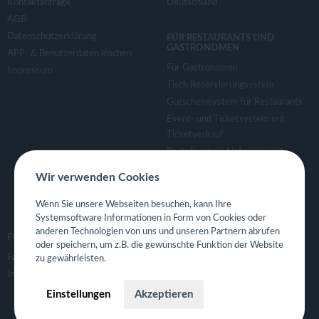
Kontaktanfrage
Deutschland
AGB
Datenschutzerklärung
FÜR RESTAURANTS UND
GASTRONOMEN
APP- & Benutzerdaten löschen
Für Gastronomen
Impressum
Tisch Reservierungsystem
Gutscheinsystem für Restaurants
Event- und Ticketsystem mit
Ticketverkauf
Bestellsystem Lieferung und
TakeAway
Wir verwenden Cookies
Webseiten für Restaurant
Eigene App für Restaurant
Wenn Sie unsere Webseiten besuchen, kann Ihre
Systemsoftware Informationen in Form von Cookies oder
anderen Technologien von uns und unseren Partnern abrufen
FOLGE UNS
oder speichern, um z.B. die gewünschte Funktion der Website
Facebook
zu gewährleisten.
Instagram
Einstellungen
Akzeptieren