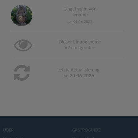
Eingetragen von
Jenome
am 01.06.2026
Dieser Eintrag wurde
67
x aufgerufen
Letzte Aktualisierung
am
20.06.2026
ÜBER
GASTROGUIDE