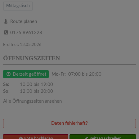
v
Mittagstisch
i
Route planen
0175 8961228
g
Eröffnet: 13.05.2026
a
ÖFFNUNGSZEITEN
t
Derzeit geöffnet
Mo-Fr:
07:00 bis 20:00
i
Sa:
10:00 bis 19:00
So:
12:00 bis 20:00
o
Alle Öffnungszeiten ansehen
n
Daten fehlerhaft?
Foto hochladen
Beitrag schreiben