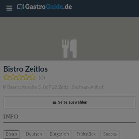
T
o
g
g
Bistro Zeitlos
l
(0)
Baenschstraße 5
,
06712
Zeitz
,
Sachsen-Anhalt
e
Seite auswählen
n
INFO
a
Bistro
Deutsch
Bürgerlich
Frühstück
Snacks