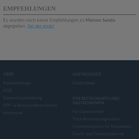
v
EMPFEHLUNGEN
i
Es wurden noch keine Empfehlungen zu
Maison Sando
abgegeben.
Sei der erste!
g
a
t
ÜBER
GASTROGUIDE
i
Kontaktanfrage
Deutschland
AGB
Datenschutzerklärung
o
FÜR RESTAURANTS UND
GASTRONOMEN
APP- & Benutzerdaten löschen
Für Gastronomen
Impressum
n
Tisch Reservierungsystem
Gutscheinsystem für Restaurants
Event- und Ticketsystem mit