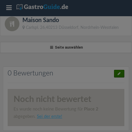
T
Maison Sando
o
Carlspl. 26,40213 Düsseldorf, Nordrhein-Westfalen
g
Seite auswählen
g
l
0 Bewertungen
e
Noch nicht bewertet
n
Es wurde noch keine Bewertung für
Place 2
a
abgegeben.
Sei der erste!