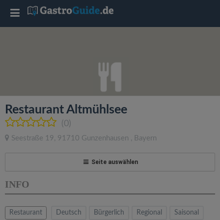
T
o
g
g
Restaurant Altmühlsee
l
(0)
Seestraße 19
,
91710
Gunzenhausen
,
Bayern
e
Seite auswählen
n
INFO
a
Restaurant
Deutsch
Bürgerlich
Regional
Saisonal