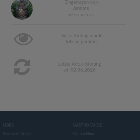
Eingetragen von
Jenome
am 02.06.2026
Dieser Eintrag wurde
58
x aufgerufen
Letzte Aktualisierung
am
02.06.2026
ÜBER
GASTROGUIDE
Kontaktanfrage
Deutschland