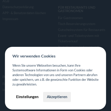
AGB
Datenschutzerklärung
FÜR RESTAURANTS UND
GASTRONOMEN
APP- & Benutzerdaten löschen
Für Gastronomen
Impressum
Tisch Reservierungsystem
Gutscheinsystem für Restaurants
Event- und Ticketsystem mit
Ticketverkauf
Bestellsystem Lieferung und
TakeAway
Wir verwenden Cookies
Webseiten für Restaurant
Eigene App für Restaurant
Wenn Sie unsere Webseiten besuchen, kann Ihre
Systemsoftware Informationen in Form von Cookies oder
anderen Technologien von uns und unseren Partnern abrufen
FOLGE UNS
oder speichern, um z.B. die gewünschte Funktion der Website
Facebook
zu gewährleisten.
Instagram
Einstellungen
Akzeptieren