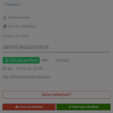
v
Fränkisch
i
Route planen
01516 7804022
g
Eröffnet: 05.2026
a
ÖFFNUNGSZEITEN
t
Derzeit geöffnet
Mo:
Ruhetag
i
Di-So:
10:00 bis 22:00
Alle Öffnungszeiten ansehen
o
n
Daten fehlerhaft?
Foto hochladen
Beitrag schreiben