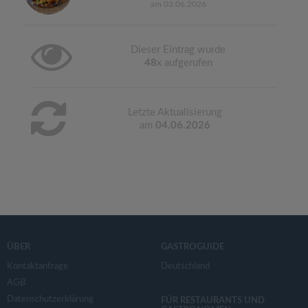
am 03.06.2026
Dieser Eintrag wurde
48
x aufgerufen
Letzte Aktualisierung
am
04.06.2026
ÜBER
GASTROGUIDE
Kontaktanfrage
Deutschland
AGB
Datenschutzerklärung
FÜR RESTAURANTS UND