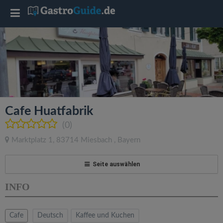
T
o
g
g
Cafe Huatfabrik
l
(0)
Marktplatz 1
,
83714
Miesbach
,
Bayern
e
Seite auswählen
n
INFO
a
Cafe
Deutsch
Kaffee und Kuchen