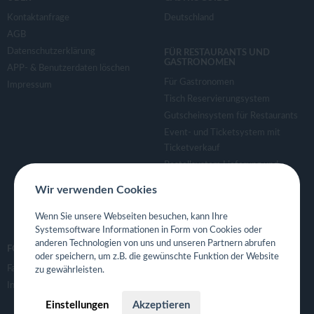
Kontaktanfrage
Deutschland
AGB
Datenschutzerklärung
FÜR RESTAURANTS UND
GASTRONOMEN
APP- & Benutzerdaten löschen
Für Gastronomen
Impressum
Tisch Reservierungsystem
Gutscheinsystem für Restaurants
Event- und Ticketsystem mit
Ticketverkauf
Bestellsystem Lieferung und
TakeAway
Wir verwenden Cookies
Webseiten für Restaurant
Eigene App für Restaurant
Wenn Sie unsere Webseiten besuchen, kann Ihre
Systemsoftware Informationen in Form von Cookies oder
anderen Technologien von uns und unseren Partnern abrufen
FOLGE UNS
oder speichern, um z.B. die gewünschte Funktion der Website
Facebook
zu gewährleisten.
Instagram
Einstellungen
Akzeptieren