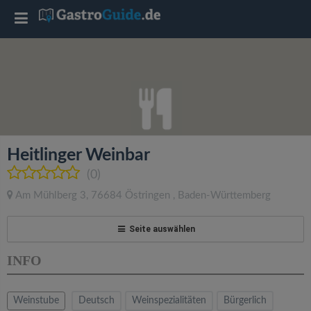
T
o
g
g
Heitlinger Weinbar
l
(0)
Am Mühlberg 3
,
76684
Östringen
,
Baden-Württemberg
e
Seite auswählen
n
INFO
a
Weinstube
Deutsch
Weinspezialitäten
Bürgerlich