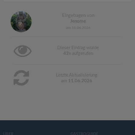
Eingetragen von
Jenome
am 11.06.2026
Dieser Eintrag wurde
43
x aufgerufen
Letzte Aktualisierung
am
11.06.2026
ÜBER
GASTROGUIDE