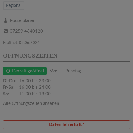
v
Regional
i
Route planen
07259 4640120
g
Eröffnet: 02.06.2026
a
ÖFFNUNGSZEITEN
t
Derzeit geöffnet
Mo:
Ruhetag
i
Di-Do:
16:00 bis 23:00
Fr-Sa:
16:00 bis 24:00
So:
11:00 bis 18:00
o
Alle Öffnungszeiten ansehen
n
Daten fehlerhaft?