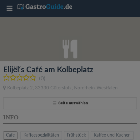
T
o
g
g
Elijël‘s Café am Kolbeplatz
l
(0)
Kolbeplatz 2
,
33330
Gütersloh
,
Nordrhein-Westfalen
e
Seite auswählen
n
INFO
a
Cafe
Kaffeespezialitäten
Frühstück
Kaffee und Kuchen