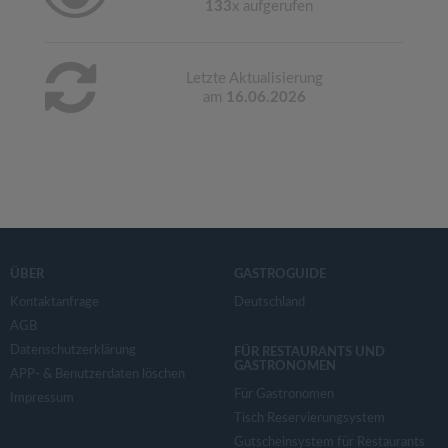
133
x aufgerufen
Letzte Aktualisierung
am
16.06.2026
ÜBER
GASTROGUIDE
Kontaktanfrage
Deutschland
AGB
Datenschutzerklärung
FÜR RESTAURANTS UND
GASTRONOMEN
APP- & Benutzerdaten löschen
Für Gastronomen
Impressum
Tisch Reservierungsystem
Gutscheinsystem für Restaurants