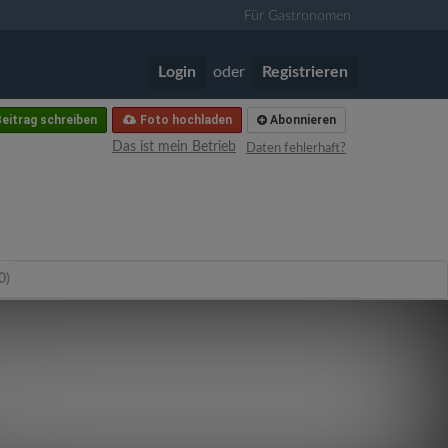
Für Gastronomen
Login
oder
Registrieren
eitrag schreiben
Foto hochladen
Abonnieren
Das ist mein Betrieb
Daten fehlerhaft?
0)