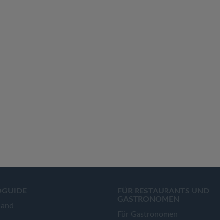
OGUIDE
FÜR RESTAURANTS UND
GASTRONOMEN
land
Für Gastronomen