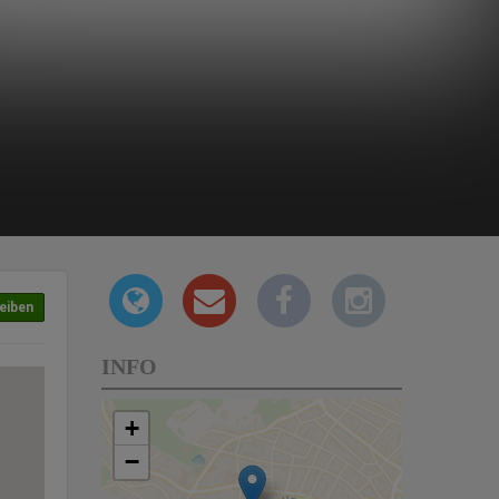
eiben
INFO
+
−