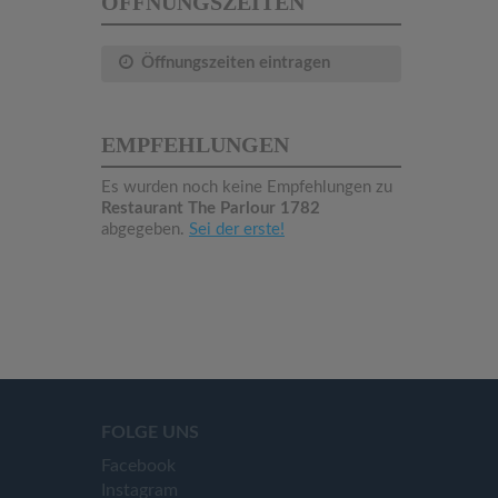
ÖFFNUNGSZEITEN
Öffnungszeiten eintragen
EMPFEHLUNGEN
Es wurden noch keine Empfehlungen zu
Restaurant The Parlour 1782
abgegeben.
Sei der erste!
FOLGE UNS
Facebook
Instagram