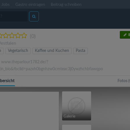
Jobs
Gastro eintragen
Beitrag schreiben
B
(0)
estfalen
n
Vegetarisch
Kaffee und Kuchen
Pasta
www.theparlour1782.de/?
_in_bio&fbclid=pazxh0bgnhzw0cmteac3j0ywzhchbfawqpo
bersicht
Fotos (
Galerie