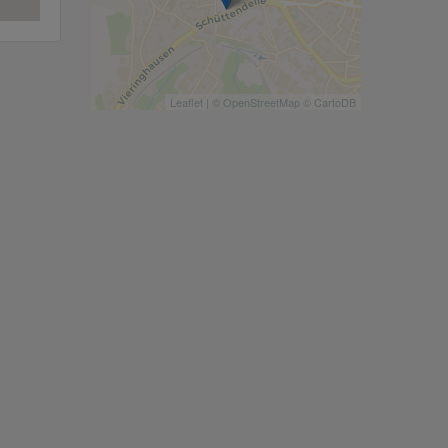
Leaflet
| ©
OpenStreetMap
©
CartoDB