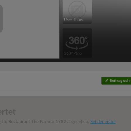
User-Fotos
360° Pano
Beitrag schr
rtet
g für
Restaurant The Parlour 1782
abgegeben.
Sei der erste!