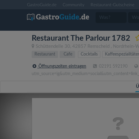
GastroGuide.de
Community
Restaurant-Gutscheine
Restaurant The Parlour 1782
Schüttendelle 30
,
42857
Remscheid
,
Nordrhein-W
Restaurant
Cafe
Cocktails
Kaffeespezialitäte
Öffnungszeiten eintragen
02191 592190
utm_source=ig&utm_medium=social&utm_content=link
Ü