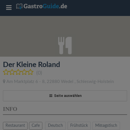
T
o
g
g
Der Kleine Roland
l
(0)
Am Marktplatz 6 - 8
,
22880
Wedel
,
Schleswig-Holstein
e
Seite auswählen
n
INFO
a
Restaurant
Cafe
Deutsch
Frühstück
Mittagstisch