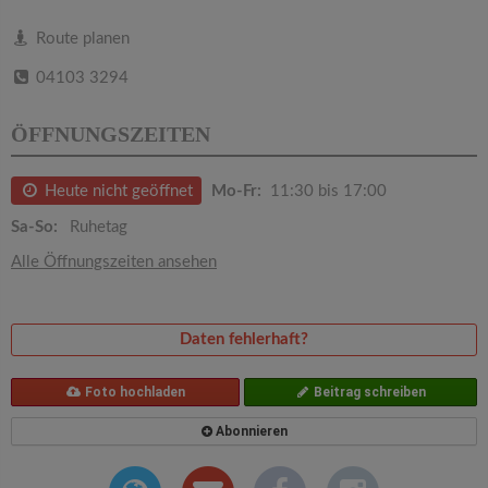
v
Route planen
i
04103 3294
g
ÖFFNUNGSZEITEN
a
Heute nicht geöffnet
Mo-Fr:
11:30 bis 17:00
Sa-So:
Ruhetag
t
Alle Öffnungszeiten ansehen
i
Daten fehlerhaft?
o
Foto hochladen
Beitrag schreiben
n
Abonnieren