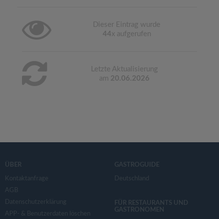
Dieser Eintrag wurde
44
x aufgerufen
Letzte Aktualisierung
am
20.06.2026
ÜBER
GASTROGUIDE
Kontaktanfrage
Deutschland
AGB
Datenschutzerklärung
FÜR RESTAURANTS UND
GASTRONOMEN
APP- & Benutzerdaten löschen