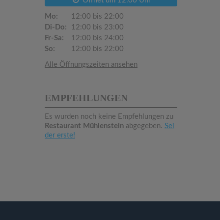
Öffnet um 12:00 Uhr
Mo:
12:00 bis 22:00
Di-Do:
12:00 bis 23:00
Fr-Sa:
12:00 bis 24:00
So:
12:00 bis 22:00
Alle Öffnungszeiten ansehen
EMPFEHLUNGEN
Es wurden noch keine Empfehlungen zu
Restaurant Mühlenstein
abgegeben.
Sei
der erste!