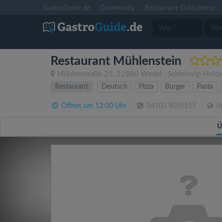
GastroGuide.de
Community
Restaurant-Gutscheine
Restaurant Mühlenstein
Mühlenstraße 25
,
22880
Wedel
,
Schleswig-Holst
Restaurant
Deutsch
Pizza
Burger
Pasta
Öffnet um 12:00 Uhr
04103 9055517
ht
Ü