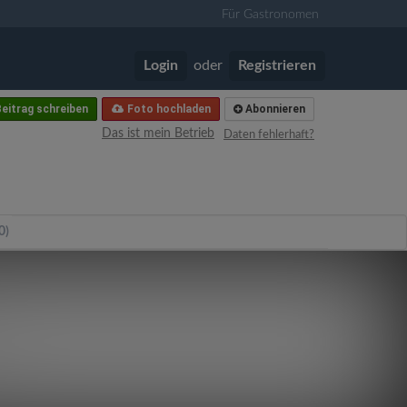
Für Gastronomen
Login
oder
Registrieren
eitrag schreiben
Foto hochladen
Abonnieren
Das ist mein Betrieb
Daten fehlerhaft?
0)