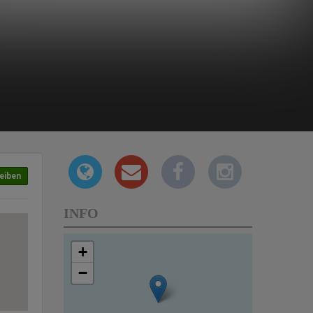
eiben
INFO
+
−