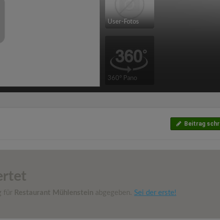
User-Fotos
360° Pano
Beitrag schr
rtet
g für
Restaurant Mühlenstein
abgegeben.
Sei der erste!