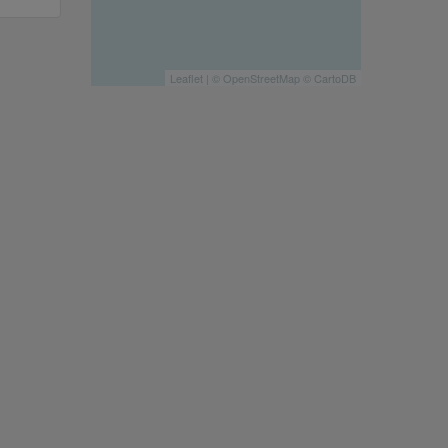
Leaflet
| ©
OpenStreetMap
©
CartoDB