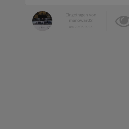
Eingetragen von
manowar02
am 20.06.2026