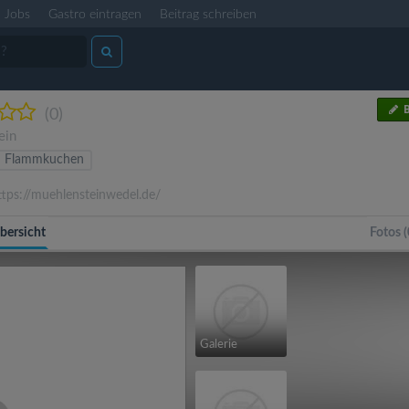
Jobs
Gastro eintragen
Beitrag schreiben
B
(0)
ein
Flammkuchen
tps://muehlensteinwedel.de/
bersicht
Fotos (
Galerie