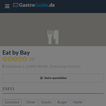
T
o
g
g
Eat by Bay
l
(0)
Klintkamp 6
,
22880
Wedel
,
Schleswig-Holstein
e
Seite auswählen
n
INFO
a
Gaststätte
Döner
Snacks
Burger
Falafel