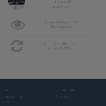
manowar02
am 20.06.2026
Dieser Eintrag wurde
38
x aufgerufen
Letzte Aktualisierung
am
20.06.2026
ÜBER
GASTROGUIDE
Kontaktanfrage
Deutschland
AGB