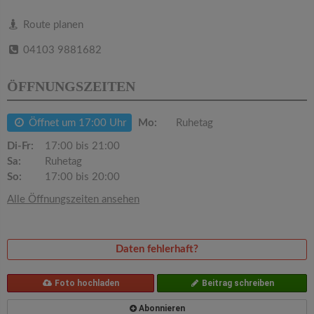
v
Route planen
i
04103 9881682
g
ÖFFNUNGSZEITEN
a
Öffnet um 17:00 Uhr
Mo:
Ruhetag
Di-Fr:
17:00 bis 21:00
t
Sa:
Ruhetag
So:
17:00 bis 20:00
i
Alle Öffnungszeiten ansehen
o
Daten fehlerhaft?
n
Foto hochladen
Beitrag schreiben
Abonnieren