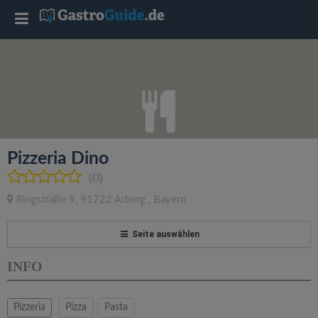
T
o
g
g
Pizzeria Dino
l
(0)
Ringstraße 9
,
91722
Arberg
,
Bayern
e
Seite auswählen
n
INFO
a
Pizzeria
Pizza
Pasta