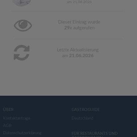
am 21.06.2026
Dieser Eintrag wurde
29
x aufgerufen
Letzte Aktualisierung
am
21.06.2026
ÜBER
GASTROGUIDE
Kontaktanfrage
Deutschland
AGB
Datenschutzerklärung
FÜR RESTAURANTS UND