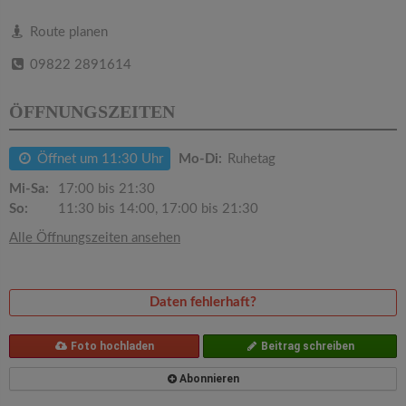
v
Route planen
i
09822 2891614
g
ÖFFNUNGSZEITEN
a
Öffnet um 11:30 Uhr
Mo-Di:
Ruhetag
Mi-Sa:
17:00 bis 21:30
t
So:
11:30 bis 14:00, 17:00 bis 21:30
Alle Öffnungszeiten ansehen
i
o
Daten fehlerhaft?
n
Foto hochladen
Beitrag schreiben
Abonnieren