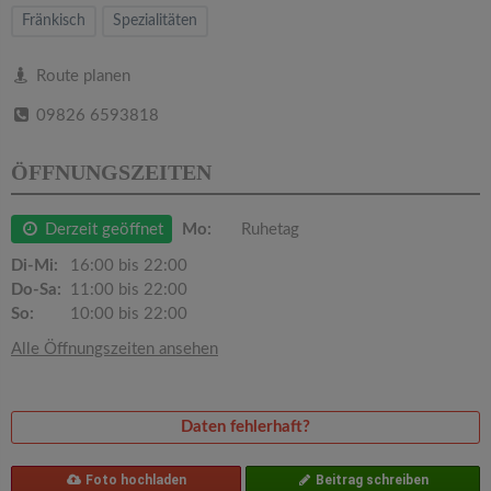
v
Fränkisch
Spezialitäten
i
Route planen
09826 6593818
g
ÖFFNUNGSZEITEN
a
Derzeit geöffnet
Mo:
Ruhetag
t
Di-Mi:
16:00 bis 22:00
Do-Sa:
11:00 bis 22:00
i
So:
10:00 bis 22:00
Alle Öffnungszeiten ansehen
o
n
Daten fehlerhaft?
Foto hochladen
Beitrag schreiben