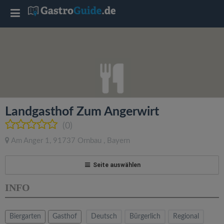
T
o
g
g
Landgasthof Zum Angerwirt
l
(0)
Am Anger 1
,
91737
Ornbau
,
Bayern
e
Seite auswählen
n
INFO
a
Biergarten
Gasthof
Deutsch
Bürgerlich
Regional