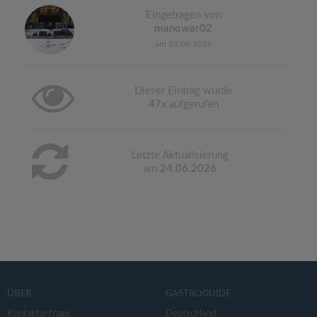
Eingetragen von
manowar02
am 21.06.2026
Dieser Eintrag wurde
47
x aufgerufen
Letzte Aktualisierung
am
24.06.2026
ÜBER
GASTROGUIDE
Kontaktanfrage
Deutschland