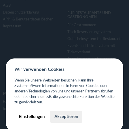
AGB
Datenschutzerklärung
FÜR RESTAURANTS UND
GASTRONOMEN
APP- & Benutzerdaten löschen
Für Gastronomen
Impressum
Tisch Reservierungsystem
Gutscheinsystem für Restaurants
Event- und Ticketsystem mit
Ticketverkauf
Bestellsystem Lieferung und
TakeAway
Wir verwenden Cookies
Webseiten für Restaurant
Eigene App für Restaurant
Wenn Sie unsere Webseiten besuchen, kann Ihre
Systemsoftware Informationen in Form von Cookies oder
anderen Technologien von uns und unseren Partnern abrufen
FOLGE UNS
oder speichern, um z.B. die gewünschte Funktion der Website
Facebook
zu gewährleisten.
Instagram
Einstellungen
Akzeptieren