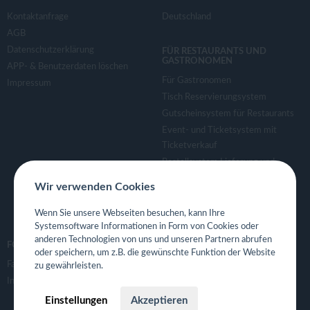
Kontaktanfrage
Deutschland
AGB
Datenschutzerklärung
FÜR RESTAURANTS UND
GASTRONOMEN
APP- & Benutzerdaten löschen
Für Gastronomen
Impressum
Tisch Reservierungsystem
Gutscheinsystem für Restaurants
Event- und Ticketsystem mit
Ticketverkauf
Bestellsystem Lieferung und
TakeAway
Wir verwenden Cookies
Webseiten für Restaurant
Eigene App für Restaurant
Wenn Sie unsere Webseiten besuchen, kann Ihre
Systemsoftware Informationen in Form von Cookies oder
anderen Technologien von uns und unseren Partnern abrufen
FOLGE UNS
oder speichern, um z.B. die gewünschte Funktion der Website
Facebook
zu gewährleisten.
Instagram
Einstellungen
Akzeptieren