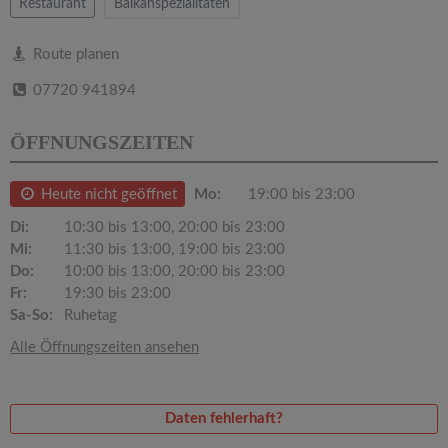
v
Restaurant
Balkanspezialitäten
i
Route planen
07720 941894
g
ÖFFNUNGSZEITEN
a
Heute nicht geöffnet
Mo:
19:00 bis 23:00
t
Di:
10:30 bis 13:00, 20:00 bis 23:00
Mi:
11:30 bis 13:00, 19:00 bis 23:00
i
Do:
10:00 bis 13:00, 20:00 bis 23:00
Fr:
19:30 bis 23:00
Sa-So:
Ruhetag
o
Alle Öffnungszeiten ansehen
n
Daten fehlerhaft?