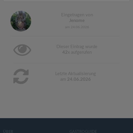
Eingetragen von
Jenome
am 24.06.2026
Dieser Eintrag wurde
42
x aufgerufen
Letzte Aktualisierung
am
24.06.2026
ÜBER
GASTROGUIDE