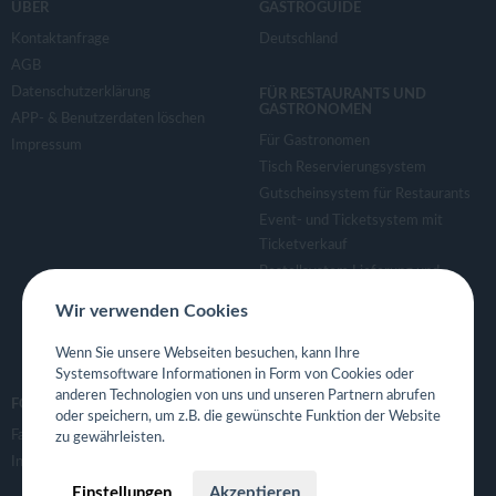
ÜBER
GASTROGUIDE
Kontaktanfrage
Deutschland
AGB
Datenschutzerklärung
FÜR RESTAURANTS UND
GASTRONOMEN
APP- & Benutzerdaten löschen
Für Gastronomen
Impressum
Tisch Reservierungsystem
Gutscheinsystem für Restaurants
Event- und Ticketsystem mit
Ticketverkauf
Bestellsystem Lieferung und
TakeAway
Wir verwenden Cookies
Webseiten für Restaurant
Eigene App für Restaurant
Wenn Sie unsere Webseiten besuchen, kann Ihre
Systemsoftware Informationen in Form von Cookies oder
anderen Technologien von uns und unseren Partnern abrufen
FOLGE UNS
oder speichern, um z.B. die gewünschte Funktion der Website
Facebook
zu gewährleisten.
Instagram
Einstellungen
Akzeptieren