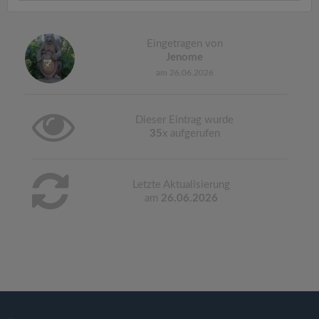
Eingetragen von
Jenome
am 26.06.2026
Dieser Eintrag wurde
35
x aufgerufen
Letzte Aktualisierung
am
26.06.2026