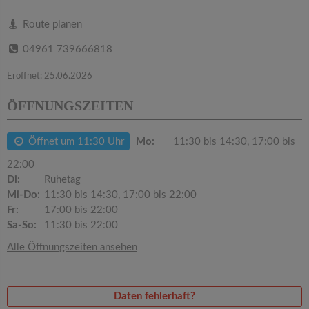
v
Route planen
i
04961 739666818
g
Eröffnet: 25.06.2026
ÖFFNUNGSZEITEN
a
Öffnet um 11:30 Uhr
Mo:
11:30 bis 14:30, 17:00 bis
t
22:00
Di:
Ruhetag
i
Mi-Do:
11:30 bis 14:30, 17:00 bis 22:00
Fr:
17:00 bis 22:00
o
Sa-So:
11:30 bis 22:00
Alle Öffnungszeiten ansehen
n
Daten fehlerhaft?