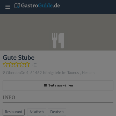
T
o
g
g
Gute Stube
l
(0)
Oberstraße 4
,
61462
Königstein im Taunus
,
Hessen
e
Seite auswählen
n
INFO
a
Restaurant
Asiatisch
Deutsch