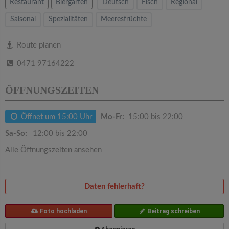
v
Restaurant
Biergarten
Deutsch
Fisch
Regional
Saisonal
Spezialitäten
Meeresfrüchte
i
Route planen
g
0471 97164222
a
ÖFFNUNGSZEITEN
t
Öffnet um 15:00 Uhr
Mo-Fr:
15:00 bis 22:00
Sa-So:
12:00 bis 22:00
i
Alle Öffnungszeiten ansehen
o
Daten fehlerhaft?
n
Foto hochladen
Beitrag schreiben