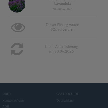
Lavandula
am 30.06.2026
Dieser Eintrag wurde
32
x aufgerufen
Letzte Aktualisierung
am
30.06.2026
ÜBER
GASTROGUIDE
Kontaktanfrage
Deutschland
AGB