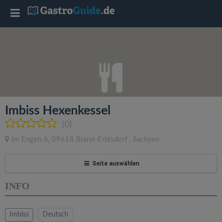
T
o
g
g
Imbiss Hexenkessel
l
(0)
Im Engen 6
,
09618
Brand-Erbisdorf
,
Sachsen
e
Seite auswählen
n
INFO
a
Imbiss
Deutsch