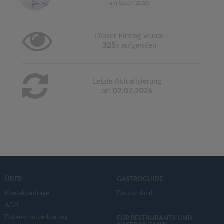
am 02.07.2026
Dieser Eintrag wurde
325
x aufgerufen
Letzte Aktualisierung
am
02.07.2026
ÜBER
GASTROGUIDE
Kontaktanfrage
Deutschland
AGB
Datenschutzerklärung
FÜR RESTAURANTS UND