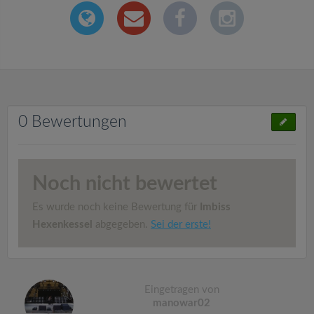
0 Bewertungen
Noch nicht bewertet
Es wurde noch keine Bewertung für
Imbiss
Hexenkessel
abgegeben.
Sei der erste!
Eingetragen von
manowar02