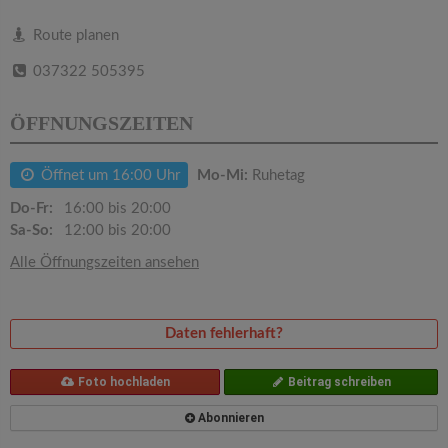
v
Route planen
i
037322 505395
g
ÖFFNUNGSZEITEN
a
Öffnet um 16:00 Uhr
Mo-Mi:
Ruhetag
Do-Fr:
16:00 bis 20:00
t
Sa-So:
12:00 bis 20:00
Alle Öffnungszeiten ansehen
i
o
Daten fehlerhaft?
n
Foto hochladen
Beitrag schreiben
Abonnieren