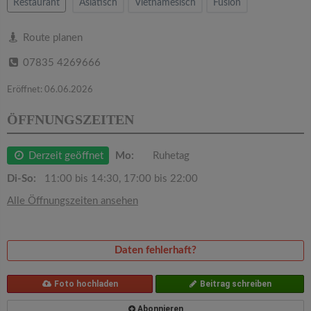
v
Restaurant
Asiatisch
Vietnamesisch
Fusion
i
Route planen
07835 4269666
g
Eröffnet: 06.06.2026
a
ÖFFNUNGSZEITEN
t
Derzeit geöffnet
Mo:
Ruhetag
Di-So:
11:00 bis 14:30, 17:00 bis 22:00
i
Alle Öffnungszeiten ansehen
o
Daten fehlerhaft?
n
Foto hochladen
Beitrag schreiben
Abonnieren