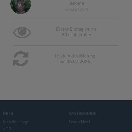
Jenome
am 03.07.2026
Dieser Eintrag wurde
60
x aufgerufen
Letzte Aktualisierung
am
06.07.2026
ÜBER
GASTROGUIDE
Kontaktanfrage
Deutschland
AGB