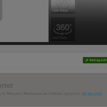
User-Fotos
360° Pano
Beitrag schr
rtet
g für
Merrano | Restaurant am Golfclub
abgegeben.
Sei der erste!