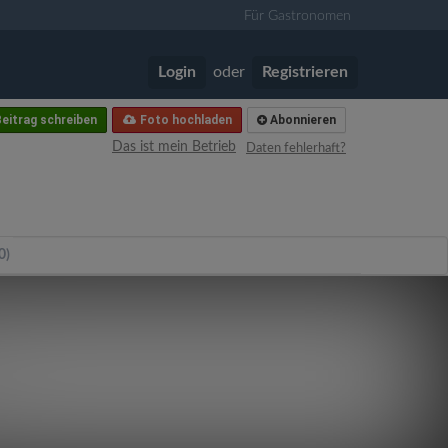
Für Gastronomen
Login
oder
Registrieren
eitrag schreiben
Foto hochladen
Abonnieren
Das ist mein Betrieb
Daten fehlerhaft?
0)