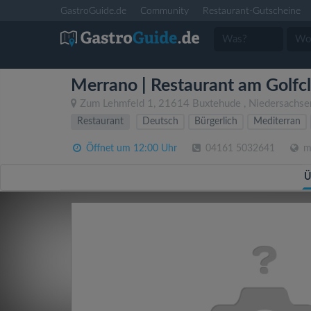
GastroGuide.de
Community
Restaurant-Gutscheine
Merrano | Restaurant am Golfc
Zum Lehmfeld 1
,
21614
Buxtehude
,
Niedersachse
Restaurant
Deutsch
Bürgerlich
Mediterran
Öffnet um 12:00 Uhr
04161 5032641
me
Ü