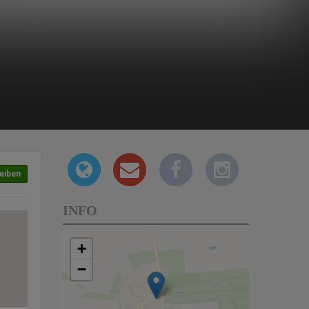
eiben
INFO
+
−