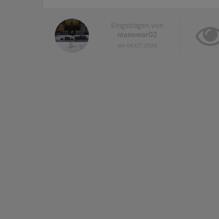
Eingetragen von
manowar02
am 04.07.2026