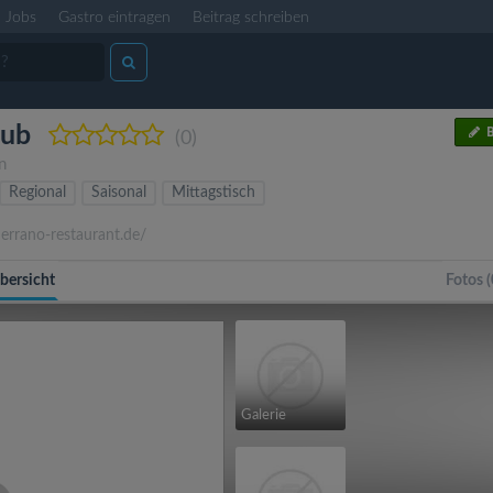
Jobs
Gastro eintragen
Beitrag schreiben
lub
B
(0)
n
Regional
Saisonal
Mittagstisch
rrano-restaurant.de/
bersicht
Fotos (
Galerie