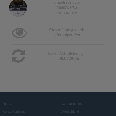
Eingetragen von
manowar02
am 04.07.2026
Dieser Eintrag wurde
48
x aufgerufen
Letzte Aktualisierung
am
08.07.2026
ÜBER
GASTROGUIDE
Kontaktanfrage
Deutschland