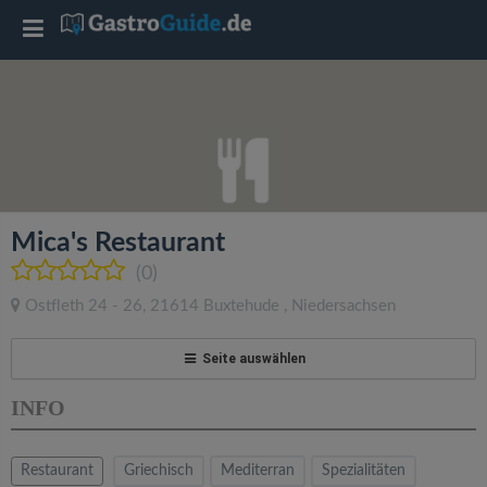
T
o
g
g
Mica's Restaurant
l
(0)
Ostfleth 24 - 26
,
21614
Buxtehude
,
Niedersachsen
e
Seite auswählen
n
INFO
a
Restaurant
Griechisch
Mediterran
Spezialitäten