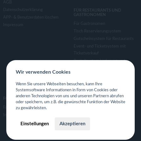
AGB
Datenschutzerklärung
FÜR RESTAURANTS UND
GASTRONOMEN
APP- & Benutzerdaten löschen
Für Gastronomen
Impressum
Tisch Reservierungsystem
Gutscheinsystem für Restaurants
Event- und Ticketsystem mit
Ticketverkauf
Bestellsystem Lieferung und
TakeAway
Wir verwenden Cookies
Webseiten für Restaurant
Eigene App für Restaurant
Wenn Sie unsere Webseiten besuchen, kann Ihre
Systemsoftware Informationen in Form von Cookies oder
anderen Technologien von uns und unseren Partnern abrufen
FOLGE UNS
oder speichern, um z.B. die gewünschte Funktion der Website
Facebook
zu gewährleisten.
Instagram
Einstellungen
Akzeptieren