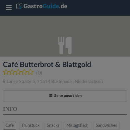
T
o
g
g
Café Butterbrot & Blattgold
l
(0)
Lange Straße 5
,
21614
Buxtehude
,
Niedersachsen
e
Seite auswählen
n
INFO
a
Cafe
Frühstück
Snacks
Mittagstisch
Sandwiches