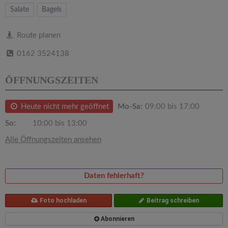
v
Salate
Bagels
i
Route planen
0162 3524138
g
ÖFFNUNGSZEITEN
a
Heute nicht mehr geöffnet
Mo-Sa:
09:00 bis 17:00
t
So:
10:00 bis 13:00
i
Alle Öffnungszeiten ansehen
o
Daten fehlerhaft?
n
Foto hochladen
Beitrag schreiben
Abonnieren