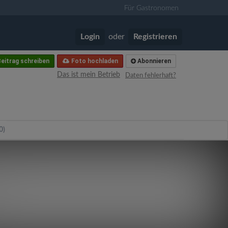
Für Gastronomen
Login
oder
Registrieren
eitrag schreiben
Foto hochladen
Abonnieren
Das ist mein Betrieb
Daten fehlerhaft?
0)