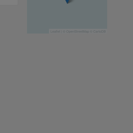
Leaflet
| ©
OpenStreetMap
©
CartoDB