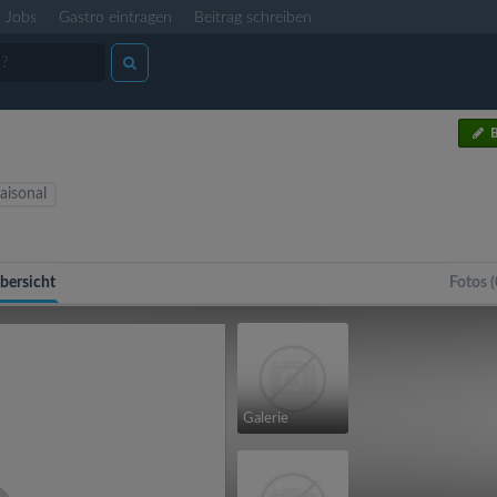
Jobs
Gastro eintragen
Beitrag schreiben
B
aisonal
bersicht
Fotos (
Galerie