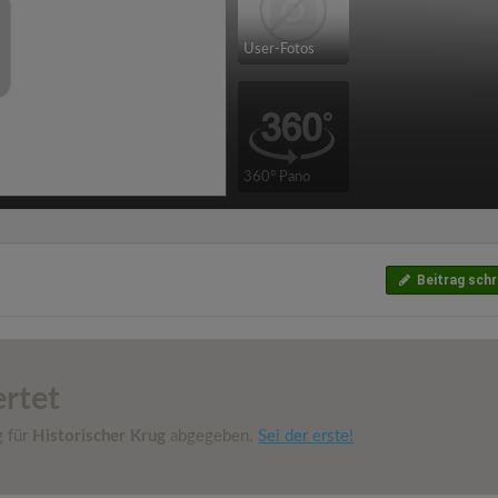
User-Fotos
360° Pano
Beitrag schr
rtet
g für
Historischer Krug
abgegeben.
Sei der erste!