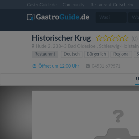
GastroGuide.de
Community
Restaurant-Gutscheine
Historischer Krug
(0)
Hude 2
,
23843
Bad Oldesloe
,
Schleswig-Holstein
Restaurant
Deutsch
Bürgerlich
Regional
S
Öffnet um 12:00 Uhr
04531 679571
Ü