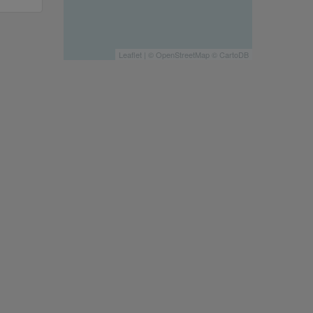
Leaflet
| ©
OpenStreetMap
©
CartoDB