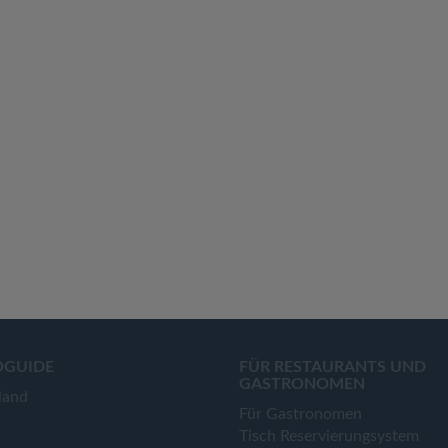
OGUIDE
FÜR RESTAURANTS UND
GASTRONOMEN
land
Für Gastronomen
Tisch Reservierungsystem