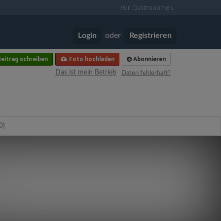
Für Gastronomen
Login
oder
Registrieren
eitrag schreiben
Foto hochladen
Abonnieren
Das ist mein Betrieb
Daten fehlerhaft?
0)