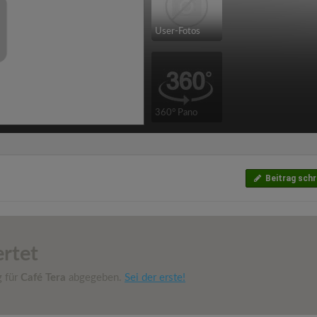
User-Fotos
360° Pano
Beitrag schr
rtet
g für
Café Tera
abgegeben.
Sei der erste!