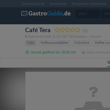
GastroGuide.de
Community
Restaurant-Gutscheine
Café Tera
(0)
Bahnhofstraße 9
,
65185
Wiesbaden
,
Hessen
Cafe
Kaffeespezialitäten
Frühstück
Kaffee u
Derzeit geöffnet bis 18:00 Uhr
https://www.in
Ü