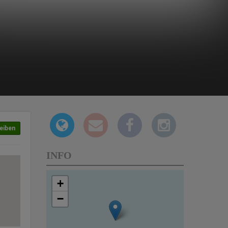
eiben
INFO
+
−