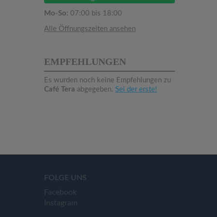
Mo-So:
07:00 bis 18:00
Alle Öffnungszeiten ansehen
EMPFEHLUNGEN
Es wurden noch keine Empfehlungen zu
Café Tera
abgegeben.
Sei der erste!
FOLGE UNS
Facebook
Instagram