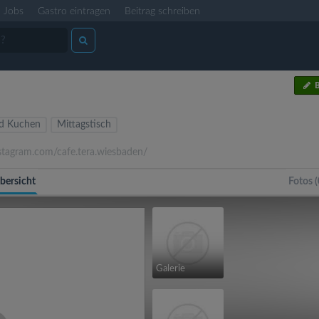
Jobs
Gastro eintragen
Beitrag schreiben
B
nd Kuchen
Mittagstisch
stagram.com/cafe.tera.wiesbaden/
bersicht
Fotos (
Galerie