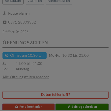
v
Restaurant
Asiatisch
Vietnamesisch
i
Route planen
0371 28393352
g
Eröffnet: 04.2026
a
ÖFFNUNGSZEITEN
t
Öffnet um 10:30 Uhr
Mo-Fr:
10:30 bis 21:00
Sa:
11:00 bis 21:00
i
So:
Ruhetag
Alle Öffnungszeiten ansehen
o
n
Daten fehlerhaft?
Foto hochladen
Beitrag schreiben