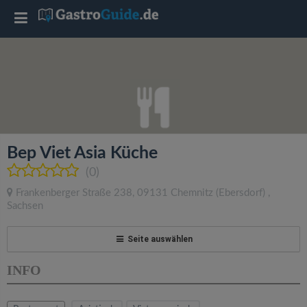
T
o
g
g
Bep Viet Asia Küche
l
(0)
Frankenberger Straße 238
,
09131
Chemnitz
(Ebersdorf)
,
e
Sachsen
n
Seite auswählen
INFO
a