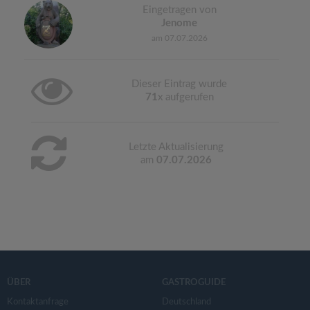
Eingetragen von
Jenome
am 07.07.2026
Dieser Eintrag wurde
71
x aufgerufen
Letzte Aktualisierung
am
07.07.2026
ÜBER
GASTROGUIDE
Kontaktanfrage
Deutschland