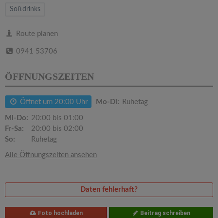
v
Softdrinks
i
Route planen
0941 53706
g
ÖFFNUNGSZEITEN
a
Öffnet um 20:00 Uhr
Mo-Di:
Ruhetag
t
Mi-Do:
20:00 bis 01:00
Fr-Sa:
20:00 bis 02:00
i
So:
Ruhetag
Alle Öffnungszeiten ansehen
o
n
Daten fehlerhaft?
Foto hochladen
Beitrag schreiben