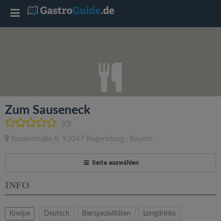
T
o
g
g
Zum Sauseneck
l
(0)
Keplerstraße 8
,
93047
Regensburg
,
Bayern
e
Seite auswählen
n
INFO
a
Kneipe
Deutsch
Bierspezialitäten
Longdrinks