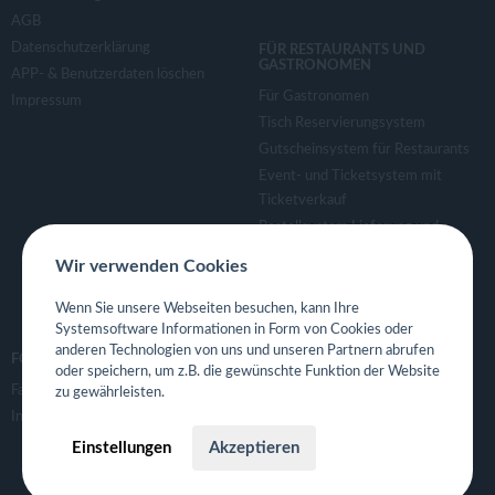
AGB
Datenschutzerklärung
FÜR RESTAURANTS UND
GASTRONOMEN
APP- & Benutzerdaten löschen
Für Gastronomen
Impressum
Tisch Reservierungsystem
Gutscheinsystem für Restaurants
Event- und Ticketsystem mit
Ticketverkauf
Bestellsystem Lieferung und
TakeAway
Wir verwenden Cookies
Webseiten für Restaurant
Eigene App für Restaurant
Wenn Sie unsere Webseiten besuchen, kann Ihre
Systemsoftware Informationen in Form von Cookies oder
anderen Technologien von uns und unseren Partnern abrufen
FOLGE UNS
oder speichern, um z.B. die gewünschte Funktion der Website
Facebook
zu gewährleisten.
Instagram
Einstellungen
Akzeptieren