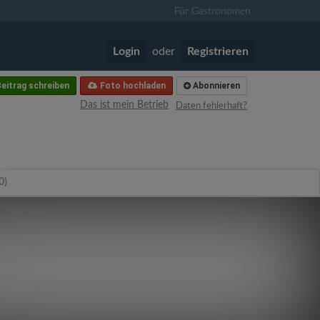
Für Gastronomen
Login
oder
Registrieren
eitrag schreiben
Foto hochladen
Abonnieren
Das ist mein Betrieb
Daten fehlerhaft?
0)