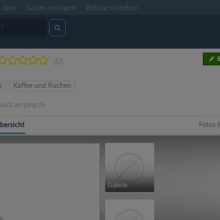
Jobs
Gastro eintragen
Beitrag schreiben
B
(0)
s
Kaffee und Kuchen
ldcamping.de
bersicht
Fotos (
Galerie