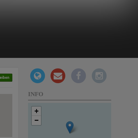
eiben
INFO
+
−