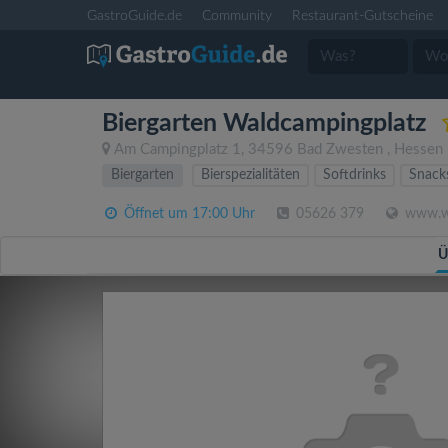
GastroGuide.de
Community
Restaurant-Gutscheine
Biergarten Waldcampingplatz
Am Campingplatz 1
,
34596
Bad Zwesten
,
Hessen
Biergarten
Bierspezialitäten
Softdrinks
Snack
Öffnet um 17:00 Uhr
05626 379
www.wa
Ü