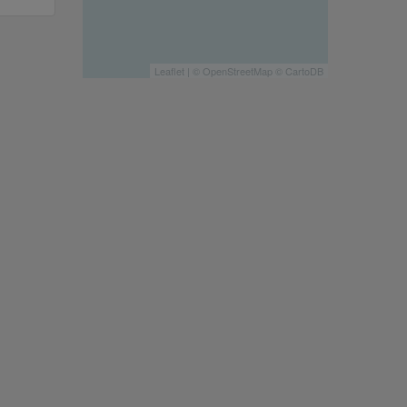
Leaflet
| ©
OpenStreetMap
©
CartoDB