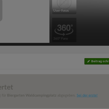
User-Fotos
360° Pano
Beitrag schr
rtet
g für
Biergarten Waldcampingplatz
abgegeben.
Sei der erste!