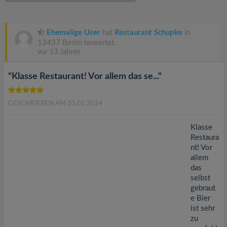
v
i
Ehemalige User
hat
Restaurant Schupke
in
13437 Berlin bewertet.
vor 13 Jahren
g
"Klasse Restaurant! Vor allem das se..."
a
GESCHRIEBEN AM 03.01.2014
t
Klasse
i
Restaura
nt! Vor
allem
o
das
selbst
n
gebraut
e Bier
ist sehr
zu