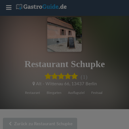
T
o
g
g
Restaurant Schupke
l
(1)
e
Alt - Wittenau 66
,
13437 Berlin
Restaurant
Biergarten
Ausflugsziel
Festsaal
n
a
Zurück zu Restaurant Schupke