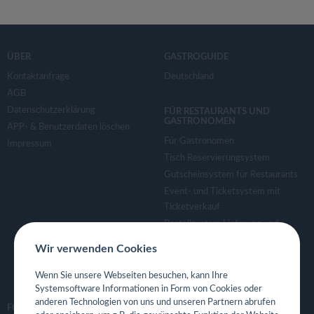
ÜBER
GASTROGUIDE
Kontaktanfrage
Deutschland
AGB
Datenschutzerklärung
FÜR RESTAURANTS UND
GASTRONOMEN
APP- & Benutzerdaten löschen
Für Gastronomen
Impressum
Tisch Reservierungsystem
Gutscheinsystem für Restaurants
Event- und Ticketsystem mit
Ticketverkauf
Bestellsystem Lieferung und
TakeAway
Wir verwenden Cookies
Webseiten für Restaurant
Eigene App für Restaurant
Wenn Sie unsere Webseiten besuchen, kann Ihre
Systemsoftware Informationen in Form von Cookies oder
anderen Technologien von uns und unseren Partnern abrufen
FOLGE UNS