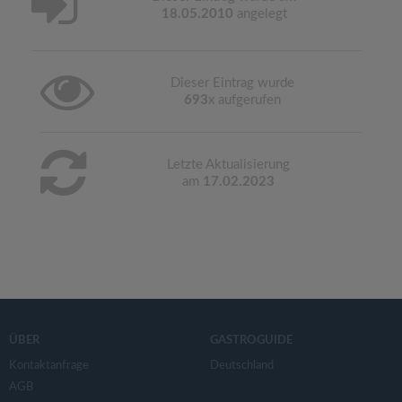
18.05.2010
angelegt
Dieser Eintrag wurde
693
x aufgerufen
Letzte Aktualisierung
am
17.02.2023
ÜBER
GASTROGUIDE
Kontaktanfrage
Deutschland
AGB