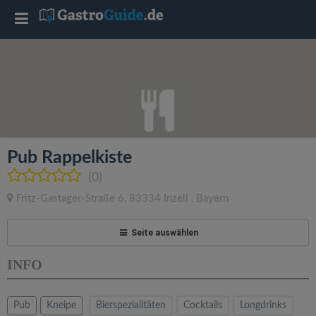
T
o
g
g
Pub Rappelkiste
l
(0)
Fritz-Gastager-Straße 6
,
83334
Inzell
,
Bayern
e
Seite auswählen
n
INFO
a
Pub
Kneipe
Bierspezialitäten
Cocktails
Longdrinks