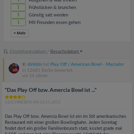
Ausgehen & was trinken
1
Frühstücken & brunchen
1
Günstig satt werden
1
Mit Freunden essen gehen
Mehr
Einstellungsdatum
/
Besuchsdatum
dirkbln
hat
Play Off / American Bowl - Marzahn
in 12681 Berlin bewertet.
vor 14 Jahren
"Das Play Off bzw. Amercia Bowl ist ..."
GESCHRIEBEN AM 26.11.2012
Das Play Off bzw. Amercia Bowl ist ein im Stil amerikanisches
Restaurant mit einer großen Bowlingbahn. Jeden Sonntag
findet dort ein großer Familienbrunch statt, kostet grade mal