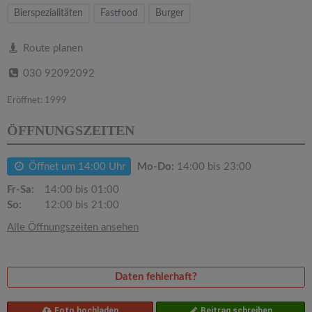
v
Bierspezialitäten
Fastfood
Burger
i
Route planen
030 92092092
g
Eröffnet: 1999
a
ÖFFNUNGSZEITEN
t
Öffnet um 14:00 Uhr
Mo-Do:
14:00 bis 23:00
i
Fr-Sa:
14:00 bis 01:00
So:
12:00 bis 21:00
o
Alle Öffnungszeiten ansehen
n
Daten fehlerhaft?
Foto hochladen
Beitrag schreiben