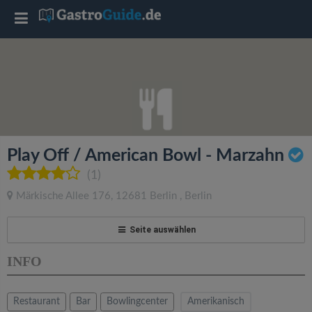
T
o
g
g
Play Off / American Bowl - Marzahn
l
(1)
Märkische Allee 176
,
12681
Berlin
,
Berlin
e
Seite auswählen
n
INFO
a
Restaurant
Bar
Bowlingcenter
Amerikanisch