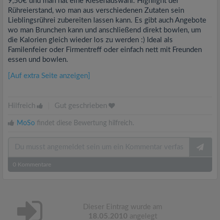
9,50€ und man hat eine Riesenauswahl. Highlight der
Rühreierstand, wo man aus verschiedenen Zutaten sein
Lieblingsrührei zubereiten lassen kann. Es gibt auch Angebote
wo man Brunchen kann und anschließend direkt bowlen, um
die Kalorien gleich wieder los zu werden :) Ideal als
Familenfeier oder Firmentreff oder einfach nett mit Freunden
essen und bowlen.
[Auf extra Seite anzeigen]
Hilfreich
|
Gut geschrieben
MoSo
findet diese Bewertung hilfreich.
0
Kommentare
Dieser Eintrag wurde am
18.05.2010
angelegt