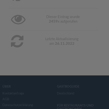
Dieser Eintrag wurde
2459
x aufgerufen
Letzte Aktualisierung
am
26.11.2022
ÜBER
GASTROGUIDE
Kontaktanfrage
Deutschland
AGB
Datenschutzerklärung
FÜR RESTAURANTS UND