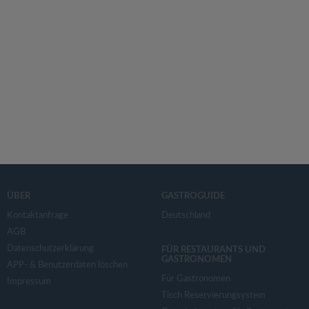
ÜBER
GASTROGUIDE
Kontaktanfrage
Deutschland
AGB
Datenschutzerklärung
FÜR RESTAURANTS UND
GASTRONOMEN
APP- & Benutzerdaten löschen
Für Gastronomen
Impressum
Tisch Reservierungsystem