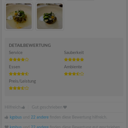
DETAILBEWERTUNG
Service
Sauberkeit
Essen
Ambiente
Preis/Leistung
Hilfreich
|
Gut geschrieben
kgsbus
und
22 andere
finden diese Bewertung hilfreich.
kgsbus
und
22 andere
finden diese Bewertung gut geschrieben.