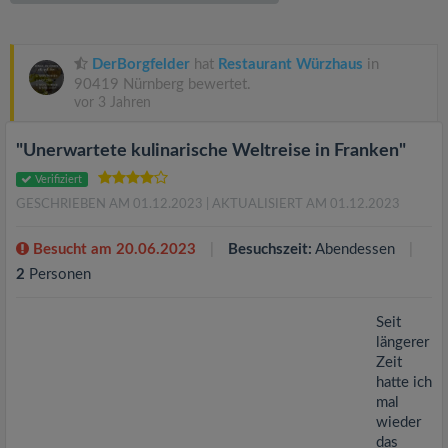
v
i
DerBorgfelder
hat
Restaurant Würzhaus
in
90419 Nürnberg bewertet.
vor 3 Jahren
g
"Unerwartete kulinarische Weltreise in Franken"
a
Verifiziert
GESCHRIEBEN AM 01.12.2023
| AKTUALISIERT AM 01.12.2023
t
Besucht am 20.06.2023
Besuchszeit:
Abendessen
i
2
Personen
o
Seit
längerer
Zeit
n
hatte ich
mal
wieder
das