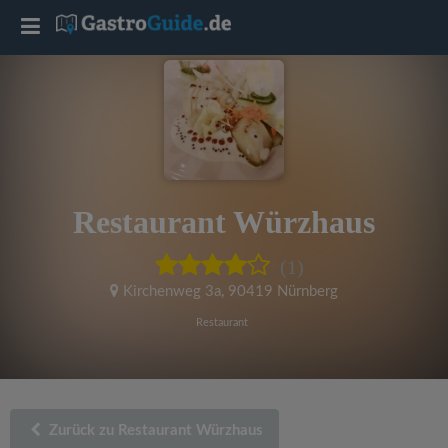
T
o
g
g
Restaurant Würzhaus
l
(1)
e
Kirchenweg 3a
,
90419 Nürnberg
Restaurant
n
a
Zurück zu Restaurant Würzhaus