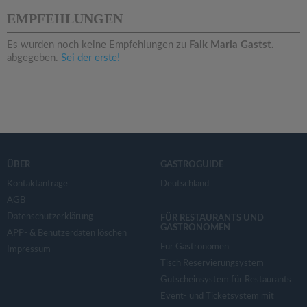
v
EMPFEHLUNGEN
i
Es wurden noch keine Empfehlungen zu
Falk Maria Gastst.
abgegeben.
Sei der erste!
g
a
t
ÜBER
GASTROGUIDE
i
Kontaktanfrage
Deutschland
AGB
Datenschutzerklärung
o
FÜR RESTAURANTS UND
GASTRONOMEN
APP- & Benutzerdaten löschen
Für Gastronomen
Impressum
n
Tisch Reservierungsystem
Gutscheinsystem für Restaurants
Event- und Ticketsystem mit