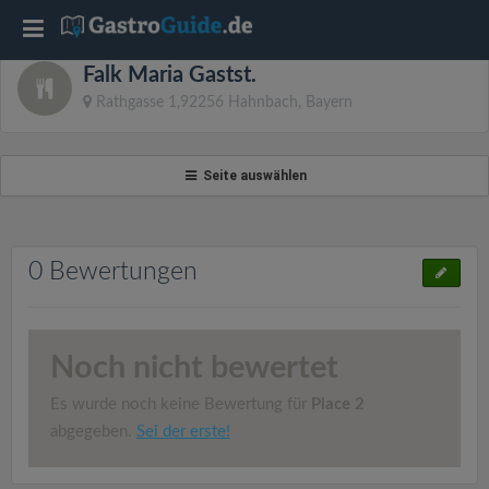
T
Falk Maria Gastst.
o
Rathgasse 1,92256 Hahnbach, Bayern
g
Seite auswählen
g
l
0 Bewertungen
e
Noch nicht bewertet
n
Es wurde noch keine Bewertung für
Place 2
a
abgegeben.
Sei der erste!